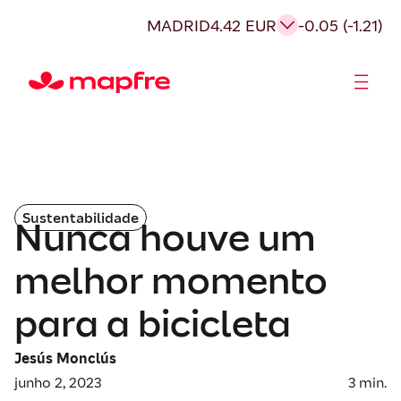
MADRID
4.42 EUR
-0.05 (-1.21)
Acionistas e Investidores
Governança Corporativa
Sustentabilidade
Nunca houve um
melhor momento
para a bicicleta
Jesús Monclús
junho 2, 2023
3
min.