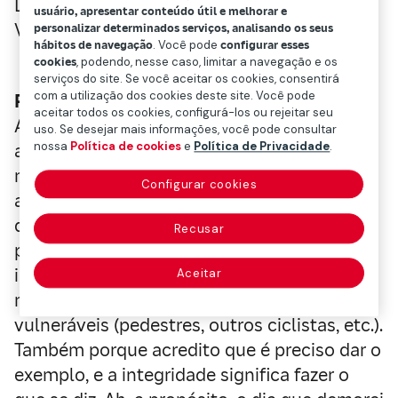
Diretor da Área de Prevenção e Segurança
usuário, apresentar conteúdo útil e melhorar e
Viária da Fundación Mapfre
personalizar determinados serviços, analisando os seus
hábitos de navegação
. Você pode
configurar esses
cookies
, podendo, nesse caso, limitar a navegação e os
serviços do site. Se você aceitar os cookies, consentirá
com a utilização dos cookies deste site. Você pode
Por que venho de bicicleta ao trabalho?
aceitar todos os cookies, configurá-los ou rejeitar seu
Acho que o principal motivo é porque
uso. Se desejar mais informações, você pode consultar
nossa
Política de cookies
e
Política de Privacidade
.
acredito que é uma excelente maneira de
mover-se: limpa, sustentável e de grande
Configurar cookies
ajuda para fazer algum exercício, mesmo
que não seja todo o necessário. O segundo,
Recusar
porque a bicicleta, tendo uma massa muito
inferior à do automóvel, representa um risco
Aceitar
muito menor para outros utilizadores
vulneráveis ​​(pedestres, outros ciclistas, etc.).
Também porque acredito que é preciso dar o
exemplo, e a integridade significa fazer o