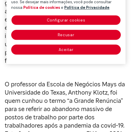
gasto de recursos, tempo e energia para
uso. Se desejar mais informações, você pode consultar
nossa
Política de cookies
e
Política de Privacidade
.
ambas as partes. Se alguma coisa nos
ensinou o
big quit
ou a “grande desistência“,
Configurar cookies
é que, afinal, os trabalhadores não se
importam apenas em ter um bom salário ou
Recusar
um trabalho de prestígio: sua satisfação
Aceitar
pessoal é igual ou mais importante que os
fatores mencionados.
O professor da Escola de Negócios Mays da
Universidade do Texas, Anthony Klotz, foi
quem cunhou o termo “a Grande Renúncia”
para se referir ao abandono massivo de
postos de trabalho por parte dos
trabalhadores após a pandemia da covid-19.