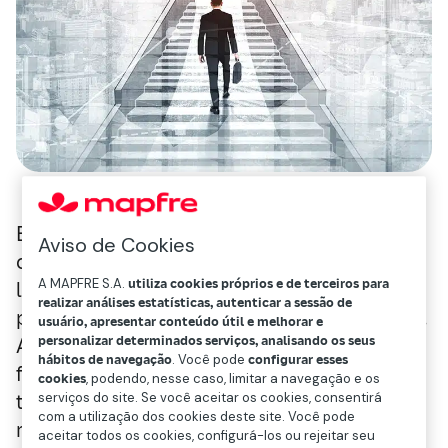
Em um ambiente mutável e competitivo
Aviso de Cookies
como o atual, reter o talento a médio e
A MAPFRE S.A.
utiliza cookies próprios e de terceiros para
longo prazo é um desafio para as empresas,
realizar análises estatísticas, autenticar a sessão de
pois é um dos seus ativos mais importantes.
usuário, apresentar conteúdo útil e melhorar e
personalizar determinados serviços, analisando os seus
A conciliação e o bem-estar no trabalho são
hábitos de navegação
. Você pode
configurar esses
fatores-chave na permanência dos
cookies
, podendo, nesse caso, limitar a navegação e os
trabalhadores a longo prazo, evitando a
serviços do site. Se você aceitar os cookies, consentirá
com a utilização dos cookies deste site. Você pode
rotatividade de pessoal que significa um
aceitar todos os cookies, configurá-los ou rejeitar seu