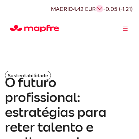
MADRID
4.42 EUR
-0.05 (-1.21)
Acionistas e Investidores
Governança Corporativa
Sustentabilidade
O futuro
profissional:
estratégias para
reter talento e