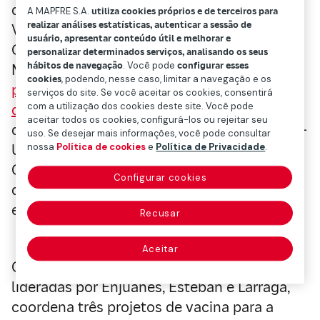
do Centro Nacional de Biotecnologia (CNB);
A MAPFRE S.A.
utiliza cookies próprios e de terceiros para
realizar análises estatísticas, autenticar a sessão de
Vicente Larraga, pesquisador do CSIC no
usuário, apresentar conteúdo útil e melhorar e
CIB-CSIC (Centro de Pesquisas Biológicas
personalizar determinados serviços, analisando os seus
hábitos de navegação
. Você pode
configurar esses
Margarita Salas);
Mariano Esteban,
cookies
, podendo, nesse caso, limitar a navegação e os
pesquisador do CSIC no CNB-CSIC e Chefe
serviços do site. Se você aceitar os cookies, consentirá
com a utilização dos cookies deste site. Você pode
do Grupo de Poxvírus e Vacinas
, e Margarita
aceitar todos os cookies, configurá-los ou rejeitar seu
del Val, pesquisadora do CSIC no CBM-CSIC-
uso. Se desejar mais informações, você pode consultar
UAM (Centro de Biologia Molecular Severo
nossa
Política de cookies
e
Política de Privacidade
.
Ochoa, centro misto do CSIC e da UAM),
Configurar cookies
debateram e analisaram os cenários da tão
esperada vacina contra a COVID-19.
Recusar
Aceitar
O Conselho, por meio de diversas equipes
lideradas por Enjuanes, Esteban e Larraga,
coordena três projetos de vacina para a