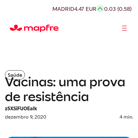
MADRID
4.47 EUR
0.03 (0.58)
Acionistas e Investidores
Governança Corporativa
Saúde
Vacinas: uma prova
de resistência
z5XSiFUOEaIk
dezembro 9, 2020
4
min.