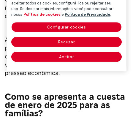
aceitar todos os cookies, configurá-los ou rejeitar seu
normal sofrida pelos preços como
uso. Se desejar mais informações, você pode consultar
nossa
Política de cookies
e
Política de Privacidade
.
consequência da inflação.
Configurar cookies
Além disso, algumas obrigações de
Recusar
pagamento, como impostos, seguros ou
contas adiadas em dezembro, começam a
Aceitar
vencer em janeiro, acrescentando mais
pressão econômica.
Como se apresenta a cuesta
de enero de 2025 para as
famílias?