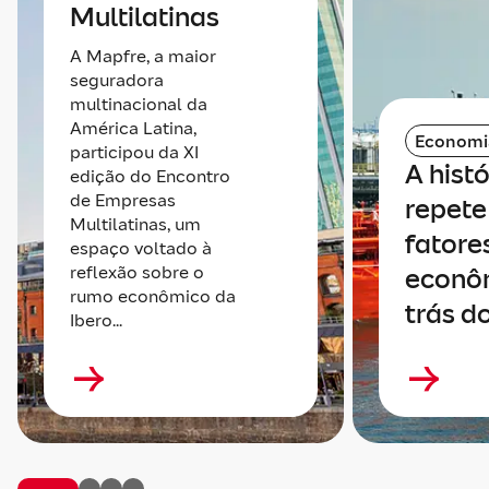
Multilatinas
A Mapfre, a maior
seguradora
multinacional da
América Latina,
Economi
participou da XI
A histó
edição do Encontro
de Empresas
repete 
Multilatinas, um
fatore
espaço voltado à
reflexão sobre o
econô
rumo econômico da
trás do
Ibero...