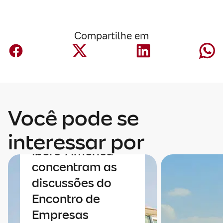
Compartilhe em
Economia
Você pode se
Economia e
integração da
interessar por
Ibero-América
concentram as
discussões do
Encontro de
Empresas