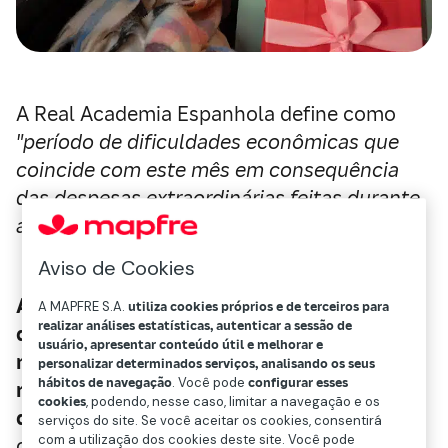
A Real Academia Espanhola define como
"período de dificuldades econômicas que
coincide com este mês em consequência
das despesas extraordinárias feitas durante
as festas de Natal"
.
Aviso de Cookies
A cuesta de enero é um fenômeno global
A MAPFRE S.A.
utiliza cookies próprios e de terceiros para
realizar análises estatísticas, autenticar a sessão de
que se apresenta na economia durante o
usuário, apresentar conteúdo útil e melhorar e
mês de janeiro devido ao excessivo gasto
personalizar determinados serviços, analisando os seus
hábitos de navegação
. Você pode
configurar esses
realizado pelas famílias no mês de
cookies
, podendo, nesse caso, limitar a navegação e os
dezembro,
pelas festas de fim de ano, a
serviços do site. Se você aceitar os cookies, consentirá
com a utilização dos cookies deste site. Você pode
compra de presentes de natal e pela alta