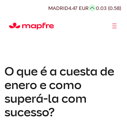
MADRID
4.47 EUR
0.03 (0.58)
Acionistas e Investidores
Governança Corporativa
O que é a cuesta de
enero e como
superá-la com
sucesso?