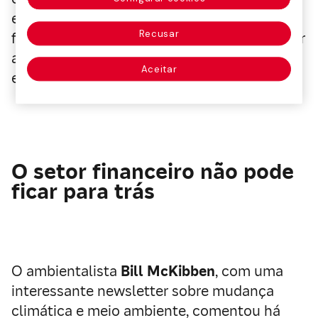
econômicas e sociais acrescentava, para
Recusar
finalizar: “Não temos outra opção que mudar
a maneira em que consumimos, produzimos
Aceitar
e investimos”.
O setor financeiro não pode
ficar para trás
O ambientalista
Bill McKibben
, com uma
interessante newsletter sobre mudança
climática e meio ambiente, comentou há