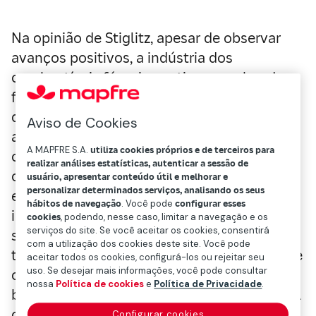
Na opinião de Stiglitz, apesar de observar
avanços positivos, a indústria dos
combustíveis fósseis continua recebendo
financiamento para investimentos. Trata-se
de investimentos de longo prazo, que
Aviso de Cookies
alimentam a crise ambiental. E que, no
A MAPFRE S.A.
utiliza cookies próprios e de terceiros para
contexto atual, de combate à mudança
realizar análises estatísticas, autenticar a sessão de
climática, estão destinados ao
usuário, apresentar conteúdo útil e melhorar e
personalizar determinados serviços, analisando os seus
estagnamento, originando perdas para os
hábitos de navegação
. Você pode
configurar esses
investidores. Em seu artigo, Stiglitz advertia
cookies
, podendo, nesse caso, limitar a navegação e os
serviços do site. Se você aceitar os cookies, consentirá
sobre os riscos econômicos de fazer uma
com a utilização dos cookies deste site. Você pode
transição muito lenta para a neutralidade de
aceitar todos os cookies, configurá-los ou rejeitar seu
uso. Se desejar mais informações, você pode consultar
carbono, o que poderia acarretar mudanças
nossa
Política de cookies
e
Política de Privacidade
.
bruscas nos preços dos ativos financeiros. A
crise econômica exigirá enormes mudanças
Configurar cookies