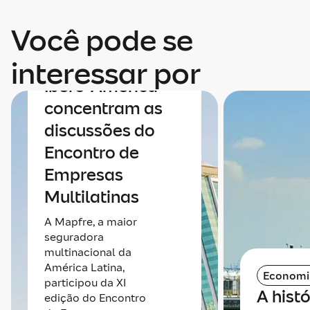
Economia
Você pode se
Economia e
integração da
interessar por
Ibero-América
concentram as
discussões do
Encontro de
Empresas
Multilatinas
A Mapfre, a maior
seguradora
multinacional da
América Latina,
Economi
participou da XI
A histó
edição do Encontro