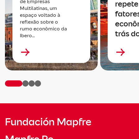
de Empresas
repete 
Multilatinas, um
fatore
espaço voltado à
reflexão sobre o
econô
rumo econômico da
trás do
Ibero...
Fundación Mapfre