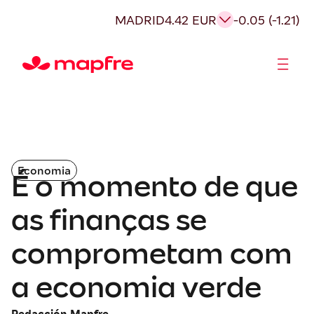
MADRID
4.42 EUR
-0.05 (-1.21)
Acionistas e Investidores
Governança Corporativa
Economia
É o momento de que
as finanças se
comprometam com
a economia verde
Redacción Mapfre