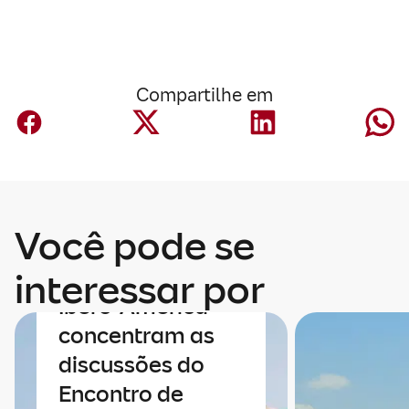
Compartilhe em
Economia
Você pode se
Economia e
integração da
interessar por
Ibero-América
concentram as
discussões do
Encontro de