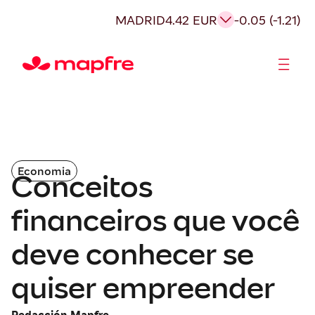
MADRID
4.42 EUR
-0.05 (-1.21)
Acionistas e Investidores
Governança Corporativa
Economia
Conceitos
financeiros que você
deve conhecer se
quiser empreender
Redacción Mapfre