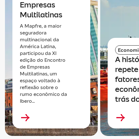
Empresas
Multilatinas
A Mapfre, a maior
seguradora
multinacional da
América Latina,
Economi
participou da XI
A histó
edição do Encontro
de Empresas
repete 
Multilatinas, um
fatore
espaço voltado à
reflexão sobre o
econô
rumo econômico da
trás do
Ibero...