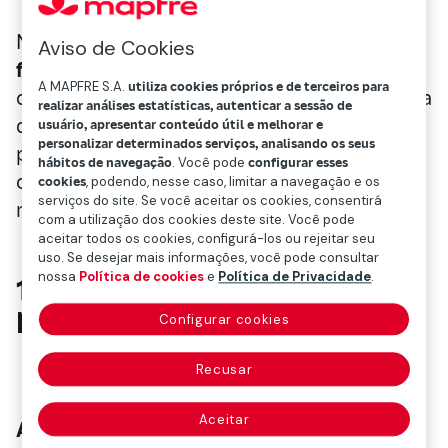
Na Mapfre apostamos na
educação
Aviso de Cookies
financeira
porque sabemos que é um ator
A MAPFRE S.A.
utiliza cookies próprios e de terceiros para
chave que nos capacita e nos dá a confiança
realizar análises estatísticas, autenticar a sessão de
de que precisamos para tomar decisões,
usuário, apresentar conteúdo útil e melhorar e
personalizar determinados serviços, analisando os seus
para ser mais conscientes dos riscos e
hábitos de navegação
. Você pode
configurar esses
oportunidades, e para adotar ações que
cookies
, podendo, nesse caso, limitar a navegação e os
serviços do site. Se você aceitar os cookies, consentirá
melhorem nosso bem-estar.
com a utilização dos cookies deste site. Você pode
aceitar todos os cookies, configurá-los ou rejeitar seu
uso. Se desejar mais informações, você pode consultar
nossa
Política de cookies
e
Política de Privacidade
.
10 conceitos financeiros
para o empreendimento
Configurar cookies
Recusar
Aceitar
Ativo