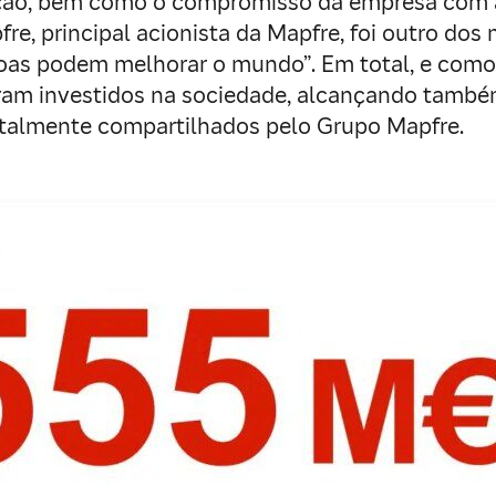
ação, bem como o compromisso da empresa com a
e, principal acionista da Mapfre, foi outro do
oas podem melhorar o mundo”. Em total, e com
oram investidos na sociedade, alcançando tamb
otalmente compartilhados pelo Grupo Mapfre.