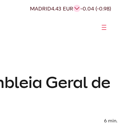
MADRID
4.43 EUR
-0.04 (-0.98)
bleia Geral de
6
min.