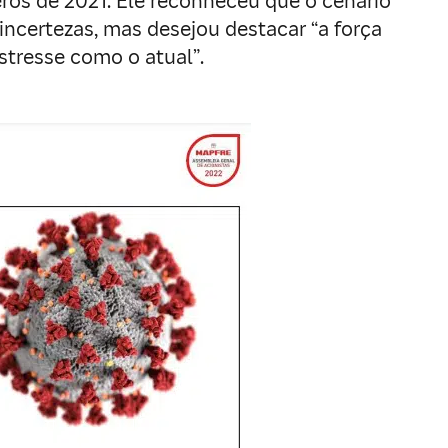
eros de 2021. Ele reconheceu que o cenário
ncertezas, mas desejou destacar “a força
stresse como o atual”.