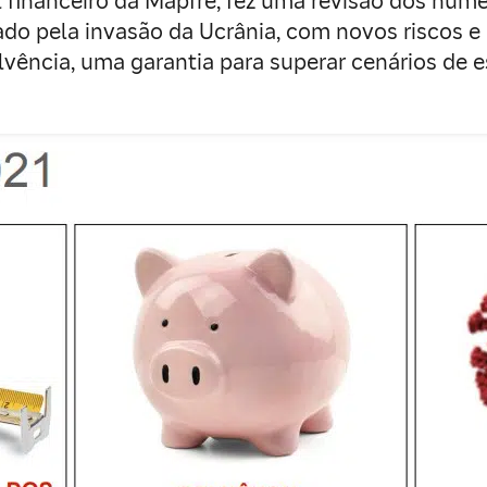
l financeiro da Mapfre, fez uma revisão dos núm
 pela invasão da Ucrânia, com novos riscos e i
vência, uma garantia para superar cenários de e