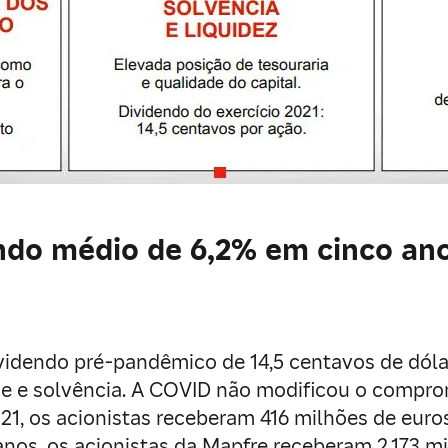
endo médio de 6,2% em cinco an
ividendo pré-pandêmico de 14,5 centavos de dóla
e e solvência. A COVID não modificou o compro
1, os acionistas receberam 416 milhões de eur
anos, os acionistas da Mapfre receberam 2.173 m