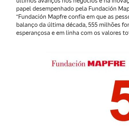
últimos avanços nos negócios e na inov
papel desempenhado pela Fundación Mapfr
“Fundación Mapfre confia em que as pess
balanço da última década, 555 milhões f
esperançosa e em linha com os valores t