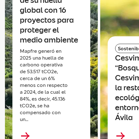
de su huella
global con 16
proyectos para
proteger el
medio ambiente
Sostenib
Mapfre generó en
Cesvim
2025 una huella de
carbono operativa
“Bosq
de 53.517 tCO2e,
Cesvim
cerca de un 6%
menos con respecto
la res
a 2024, de la cual el
ecológ
84%, es decir, 45.136
tCO2e, se ha
entorn
compensado con
Ávila
un...