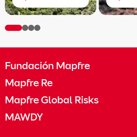
Fundación Mapfre
Mapfre Re
Mapfre Global Risks
MAWDY