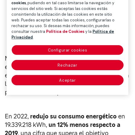
cookies
, pudiendo en tal caso limitarse la navegación y
en sus edificios en varios países.
servicios del sitio web. Si aceptas las cookies estás
Para 2030, se ha comprometido a que
consintiendo la utilización de las cookies en este sitio
web. Puedes aceptar todas las cookies, configurarlas o
el 50% de la superficie de los grandes
rechazar su uso. Si deseas más información, puedes
edificios en propiedad tengan
consultar nuestra
Política de Cookies
y la
Política de
Privacidad
.
certificación sostenible.
Configurar cookies
Mapfre avanza en su compromiso con la
Rechazar
eficiencia energética como elemento clave
en su
estrategia de descarbonización
y para
Aceptar
lograr la
neutralidad en 2030
en todos los
países donde está presente.
En 2022,
redujo su consumo energético
en
19.339.218 kWh,
un 12% menos respecto a
2019
, una cifra que supera el objetivo