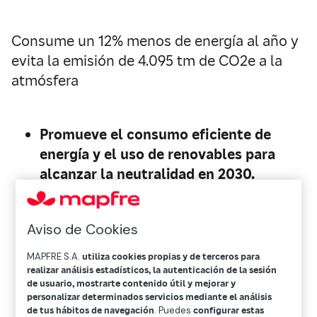
Consume un 12% menos de energía al año y
evita la emisión de 4.095 tm de CO2e a la
atmósfera
Promueve el consumo eficiente de
energía y el uso de renovables para
alcanzar la neutralidad en 2030.
En 2023, el 40% del consumo eléctrico
actual en la sede social, en Madrid,
Aviso de Cookies
procederá de la instalación de
autoconsumo fotovoltaico, el
MAPFRE S.A.
utiliza cookies propias y de terceros para
realizar análisis estadísticos, la autenticación de la sesión
equivalente a 700 toneladas de CO2.
de usuario, mostrarte contenido útil y mejorar y
A lo largo del año pone en marcha
personalizar determinados servicios mediante el análisis
iniciativas para ajustar la climatización
de tus hábitos de navegación
. Puedes
configurar estas