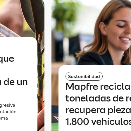
que
Sostenibilidad
a de un
Mapfre recicla
toneladas de r
gresiva
recupera piez
antación
tema
1.800 vehículo