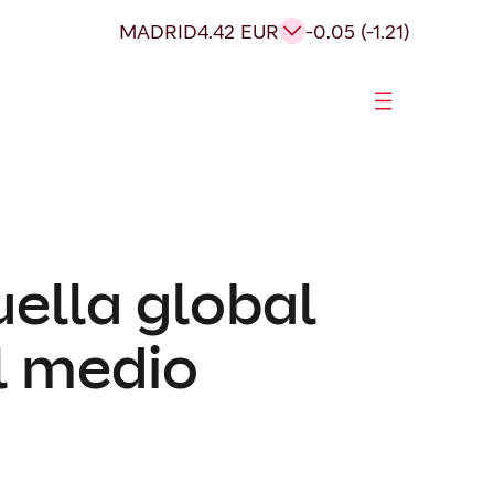
MADRID
4.42 EUR
-0.05 (-1.21)
uella global
l medio