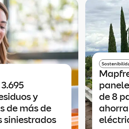
Sostenibilid
Mapfre
 3.695
paneles
esiduos y
de 8 p
as de más de
ahorra
s siniestrados
eléctr