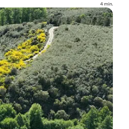
4
min.