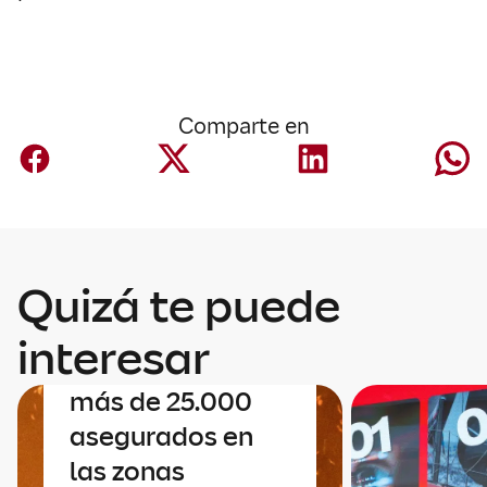
Comparte en
Quizá te puede
Negocio España
Mapfre contacta
interesar
uno a uno con sus
más de 25.000
asegurados en
las zonas