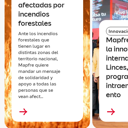
afectadas por
incendios
forestales
Innovac
Ante los incendios
Mapfr
forestales que
tienen lugar en
la inn
distintas zonas del
intern
territorio nacional,
Mapfre quiere
Linces,
mandar un mensaje
progr
de solidaridad y
apoyo a todas las
intrae
personas que se
ento
vean afect...