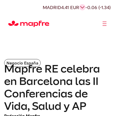
MADRID
4.41 EUR
-0.06 (-1.34)
Accionistas e Inversores
Negocio España
Mapfre RE celebra
en Barcelona las II
Conferencias de
Vida, Salud y AP
Redacción Mapfre