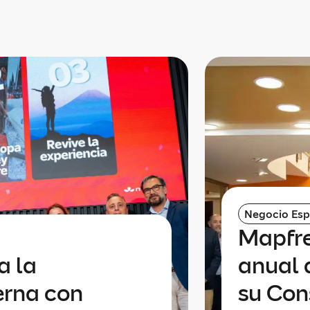
Negocio Es
Mapfre
a la
anual 
erna con
su Con