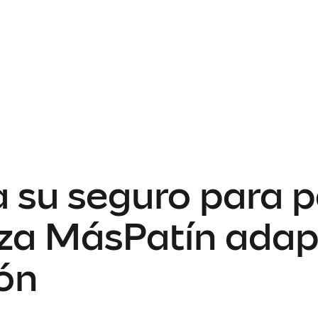
 su seguro para p
nza MásPatín adap
ión