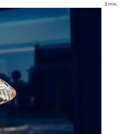
3
min.