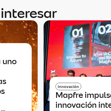
interesar
a uno
as
Innovación
os
Mapfre impuls
innovación int
 en