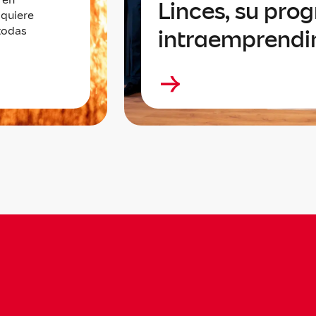
Linces, su pro
 quiere
todas
intraemprend