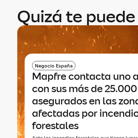
Quizá te puede 
Negocio España
Mapfre contacta uno 
con sus más de 25.000
asegurados en las zon
afectadas por incendi
forestales
Ante los incendios forestales que tienen lugar