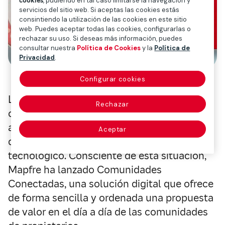
cookies
, pudiendo en tal caso limitarse la navegación y
servicios del sitio web. Si aceptas las cookies estás
consintiendo la utilización de las cookies en este sitio
web. Puedes aceptar todas las cookies, configurarlas o
rechazar su uso. Si deseas más información, puedes
consultar nuestra
Política de Cookies
y la
Política de
Privacidad
.
Configurar cookies
La pandemia y las medidas de protección
Rechazar
contra la COVID-19 han hecho que muchas
actividades y reuniones se pospongan o
Aceptar
deban adaptarse a un mundo cada vez más
tecnológico. Consciente de esta situación,
Mapfre ha lanzado Comunidades
Conectadas, una solución digital que ofrece
de forma sencilla y ordenada una propuesta
de valor en el día a día de las comunidades