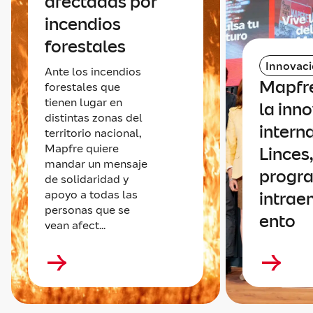
afectadas por
incendios
forestales
Innovac
Ante los incendios
Mapfr
forestales que
tienen lugar en
la inn
distintas zonas del
intern
territorio nacional,
Mapfre quiere
Linces,
mandar un mensaje
progr
de solidaridad y
apoyo a todas las
intrae
personas que se
ento
vean afect...