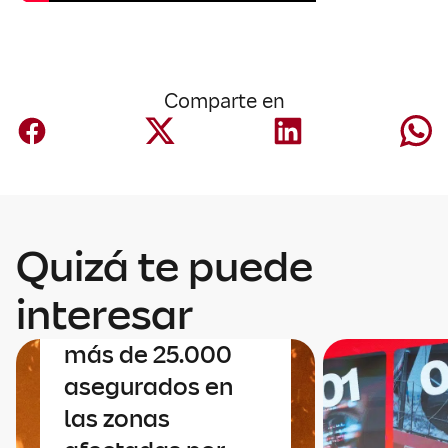
Comparte en
Quizá te puede
Negocio España
Mapfre contacta
interesar
uno a uno con sus
más de 25.000
asegurados en
las zonas