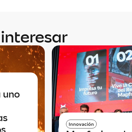
interesar
a uno
as
Innovación
os