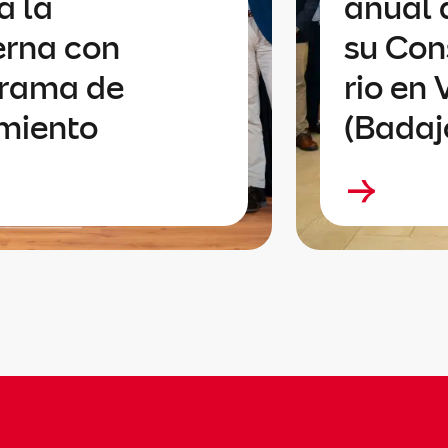
a la
anual 
erna con
su Con
grama de
rio en
imiento
(Badaj