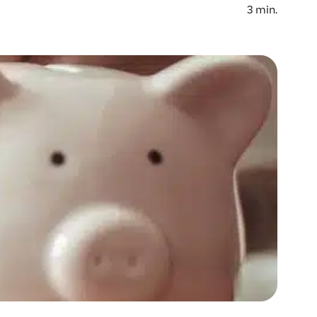
3
min.