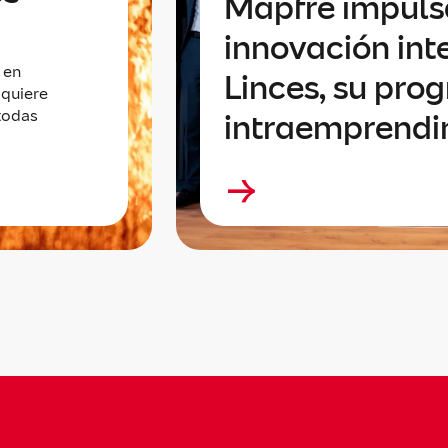
Mapfre impuls
innovación int
 en
Linces, su pro
 quiere
todas
intraemprend