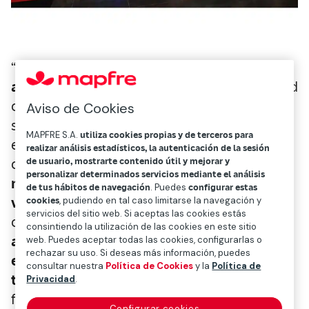
“Gracias a la longevidad, el
envejecimiento
activo
está impactando tanto en la sociedad
como en la economía. No se trata sólo del
Aviso de Cookies
sector asistencial y de cuidados, la
MAPFRE S.A.
utiliza cookies propias y de terceros para
economía sénior incluye a otros sectores
realizar análisis estadísticos, la autenticación de la sesión
de usuario, mostrarte contenido útil y mejorar y
como el
turismo y el ocio, la cultura, la
personalizar determinados servicios mediante el análisis
moda, la seguridad, el transporte, la
de tus hábitos de navegación
. Puedes
configurar estas
vivienda
,
la banca o los seguros.
Debemos
cookies
, pudiendo en tal caso limitarse la navegación y
servicios del sitio web. Si aceptas las cookies estás
conjurar los desafíos, pero también
consintiendo la utilización de las cookies en este sitio
aprovechar las oportunidades que el nuevo
web. Puedes aceptar todas las cookies, configurarlas o
rechazar su uso. Si deseas más información, puedes
escenario demográfico
nos brinda.
Los
consultar nuestra
Política de Cookies
y la
Política de
territorios que mejor se preparan
para el
Privacidad
.
futuro son aquellos que mejor abordan el
Configurar cookies