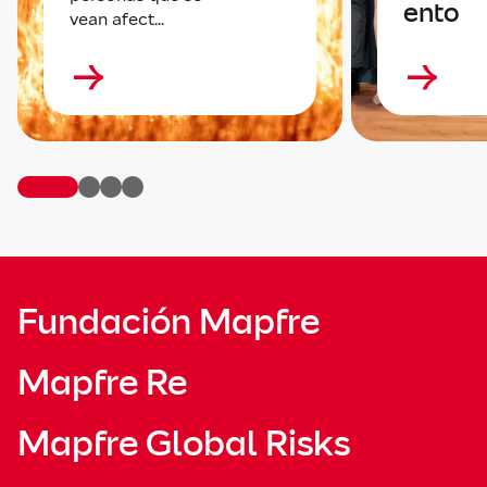
ento
vean afect...
Fundación Mapfre
Mapfre Re
Mapfre Global Risks