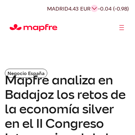
MADRID
4.43 EUR
-0.04 (-0.98)
Accionistas e Inversores
Negocio España
Mapfre analiza en
Badajoz los retos de
la economía silver
en el II Congreso