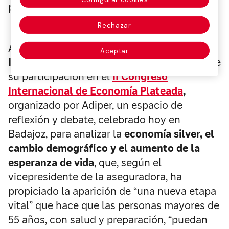
presente, pero también lo que viene”.
Rechazar
Así lo ha destacado hoy
José Manuel
Aceptar
Inchausti,
vicepresidente de Mapfre, durante
su participación en el
II Congreso
Internacional de Economía Plateada
,
organizado por Adiper, un espacio de
reflexión y debate, celebrado hoy en
Badajoz, para analizar la
economía silver, el
cambio demográfico y el aumento de la
esperanza de vida
, que, según el
vicepresidente de la aseguradora, ha
propiciado la aparición de “una nueva etapa
vital” que hace que las personas mayores de
55 años, con salud y preparación, “puedan