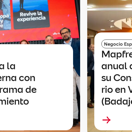
Negocio Es
Mapfre
a la
anual 
erna con
su Con
grama de
rio en
imiento
(Badaj