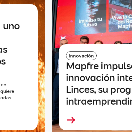
a uno
as
Innovación
os
Mapfre impuls
innovación int
 en
Linces, su pro
 quiere
todas
intraemprend