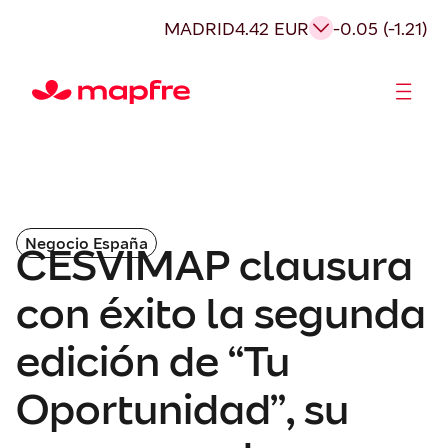
MADRID
4.42 EUR
-0.05 (-1.21)
Accionistas e Inversores
Negocio España
CESVIMAP clausura
con éxito la segunda
edición de “Tu
Oportunidad”, su