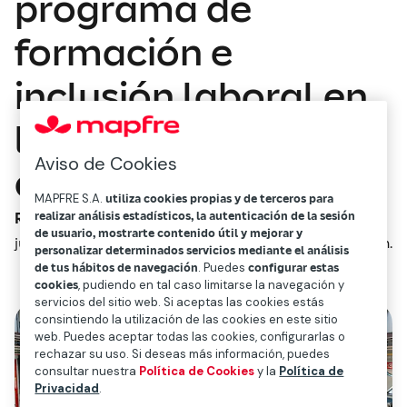
programa de
formación e
inclusión laboral en
la posventa de
Aviso de Cookies
automoción
MAPFRE S.A.
utiliza cookies propias y de terceros para
realizar análisis estadísticos, la autenticación de la sesión
Redacción Mapfre
de usuario, mostrarte contenido útil y mejorar y
junio 16, 2025
2
min.
personalizar determinados servicios mediante el análisis
de tus hábitos de navegación
. Puedes
configurar estas
cookies
, pudiendo en tal caso limitarse la navegación y
servicios del sitio web. Si aceptas las cookies estás
consintiendo la utilización de las cookies en este sitio
web. Puedes aceptar todas las cookies, configurarlas o
rechazar su uso. Si deseas más información, puedes
consultar nuestra
Política de Cookies
y la
Política de
Privacidad
.