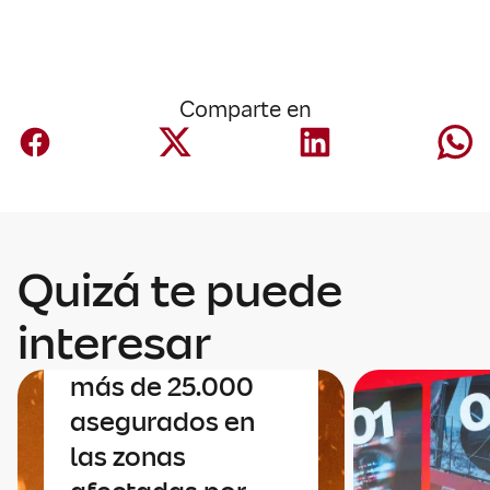
Comparte en
Quizá te puede
Negocio España
Mapfre contacta
interesar
uno a uno con sus
más de 25.000
asegurados en
las zonas