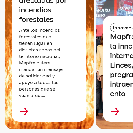
afectadas por
incendios
forestales
Innovac
Ante los incendios
Mapfr
forestales que
tienen lugar en
la inn
distintas zonas del
intern
territorio nacional,
Mapfre quiere
Linces,
mandar un mensaje
progr
de solidaridad y
apoyo a todas las
intrae
personas que se
ento
vean afect...