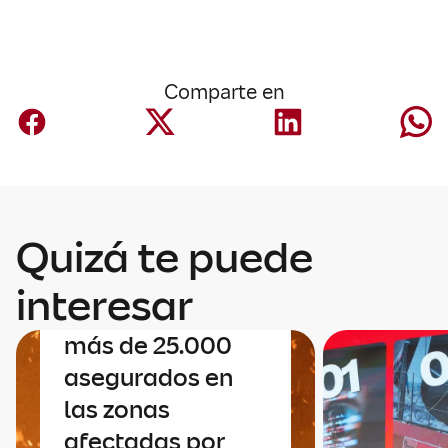
Comparte en
Quizá te puede
Negocio España
Mapfre contacta
interesar
uno a uno con sus
más de 25.000
asegurados en
las zonas
afectadas por