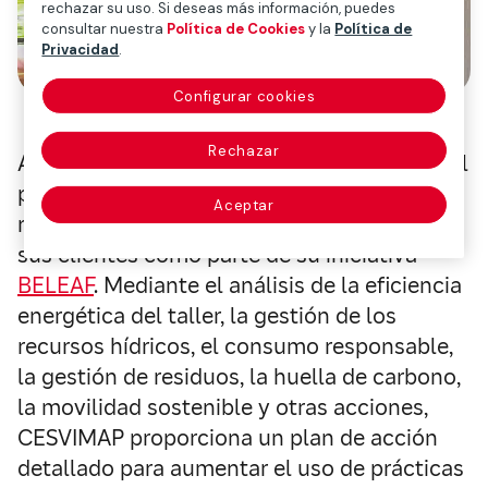
rechazar su uso. Si deseas más información, puedes
consultar nuestra
Política de Cookies
y la
Política de
Privacidad
.
Configurar cookies
Rechazar
Axalta es un socio global de CESVIMAP y del
programa Move2Green, y proporciona
Aceptar
recursos de sostenibilidad y experiencia a
sus clientes como parte de su iniciativa
BELEAF
. Mediante el análisis de la eficiencia
energética del taller, la gestión de los
recursos hídricos, el consumo responsable,
la gestión de residuos, la huella de carbono,
la movilidad sostenible y otras acciones,
CESVIMAP proporciona un plan de acción
detallado para aumentar el uso de prácticas