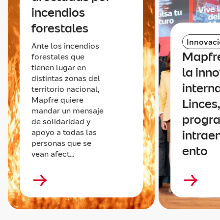
incendios
forestales
Innovac
Ante los incendios
Mapfr
forestales que
tienen lugar en
la inn
distintas zonas del
intern
territorio nacional,
Mapfre quiere
Linces,
mandar un mensaje
progr
de solidaridad y
apoyo a todas las
intrae
personas que se
ento
vean afect...