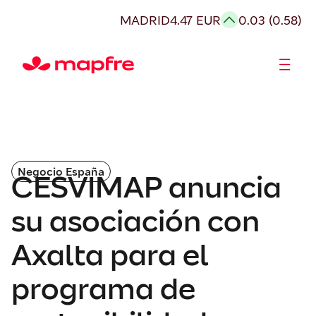
MADRID
4.47 EUR
0.03 (0.58)
Accionistas e Inversores
Negocio España
CESVIMAP anuncia
su asociación con
Axalta para el
programa de