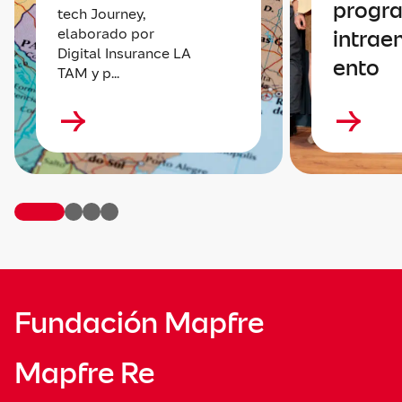
progr
tech Journey,
elaborado por
intrae
Digital Insurance LA
ento
TAM y p...
Fundación Mapfre
Mapfre Re