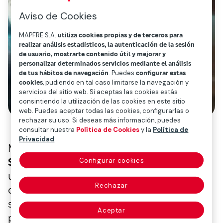
Aviso de Cookies
MAPFRE S.A.
utiliza cookies propias y de terceros para
realizar análisis estadísticos, la autenticación de la sesión
de usuario, mostrarte contenido útil y mejorar y
personalizar determinados servicios mediante el análisis
de tus hábitos de navegación
. Puedes
configurar estas
cookies
, pudiendo en tal caso limitarse la navegación y
servicios del sitio web. Si aceptas las cookies estás
consintiendo la utilización de las cookies en este sitio
web. Puedes aceptar todas las cookies, configurarlas o
rechazar su uso. Si deseas más información, puedes
consultar nuestra
Política de Cookies
y la
Política de
Privacidad
.
Mapfre ha puesto en marcha su
Superasistente de Inteligencia Artificial
,
Configurar cookies
una solución transversal diseñada para
Rechazar
ofrecer a los clientes una experiencia más
sencilla, rápida y coherente en todos los
Aceptar
puntos de contacto:
contact center
,