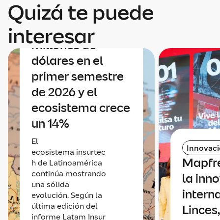
Quizá te puede
Latinoamérica
alcanza los 90
interesar
millones de
dólares en el
primer semestre
de 2026 y el
ecosistema crece
un 14%
El
Innovac
ecosistema insurtec
Mapfr
h de Latinoamérica
continúa mostrando
la inn
una sólida
intern
evolución. Según la
última edición del
Linces,
informe Latam Insur