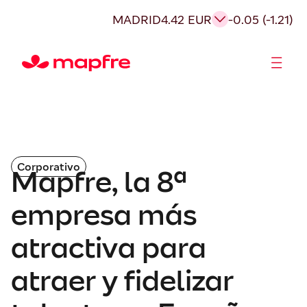
MADRID
4.42 EUR
-0.05 (-1.21)
Accionistas e Inversores
Corporativo
Mapfre, la 8ª
empresa más
atractiva para
atraer y fidelizar