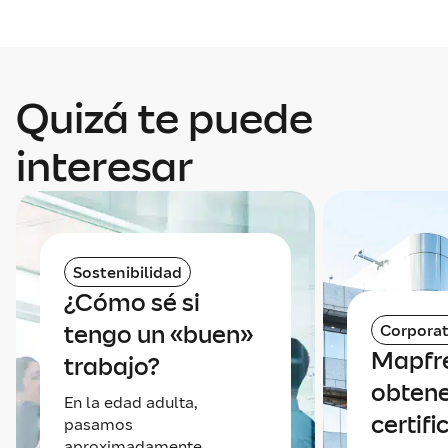
Quizá te puede
interesar
Sostenibilidad
¿Cómo sé si
tengo un «buen»
Corporat
Mapfre
trabajo?
obtene
En la edad adulta,
certif
pasamos
aproximadamente