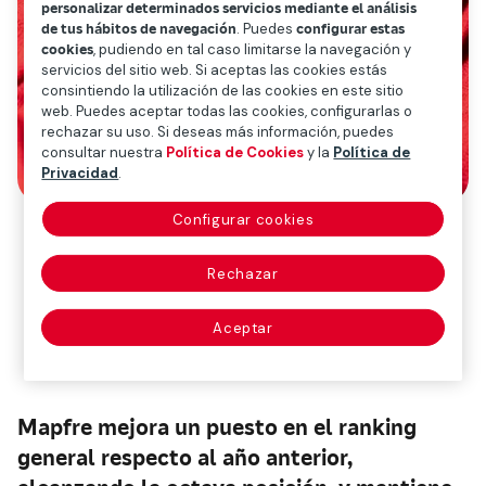
personalizar determinados servicios mediante el análisis
de tus hábitos de navegación
. Puedes
configurar estas
cookies
, pudiendo en tal caso limitarse la navegación y
servicios del sitio web. Si aceptas las cookies estás
consintiendo la utilización de las cookies en este sitio
web. Puedes aceptar todas las cookies, configurarlas o
rechazar su uso. Si deseas más información, puedes
consultar nuestra
Política de Cookies
y la
Política de
Privacidad
.
Configurar cookies
La compañía lidera el
Rechazar
Ranking del sector
asegurador en esta
Aceptar
clasificación
Mapfre mejora un puesto en el ranking
general respecto al año anterior
,