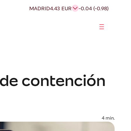
MADRID
4.43 EUR
-0.04 (-0.98)
de contención
4
min.