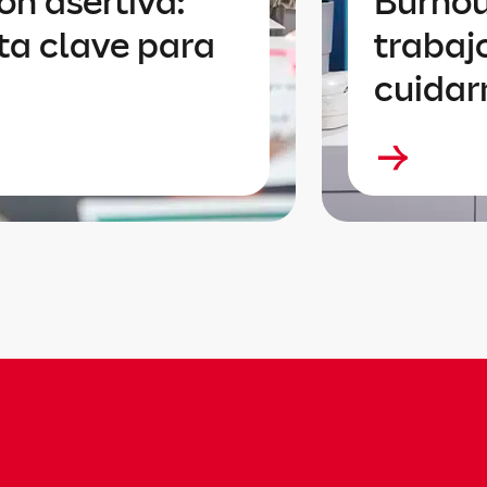
n asertiva:
Burnou
ta clave para
trabaj
cuidar