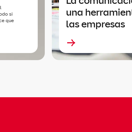
La comunicació
l
una herramien
odo si
ece que
las empresas