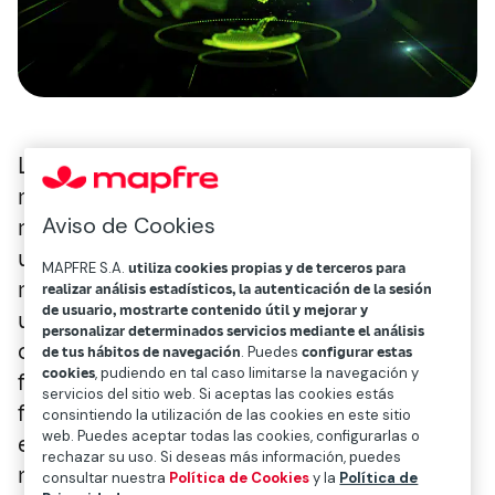
Los primeros seis meses del año están
marcando un antes y un después en el
Aviso de Cookies
mercado insurtech de América Latina. Con
una financiación que ha alcanzado los 121
MAPFRE S.A.
utiliza cookies propias y de terceros para
millones de dólares, el monto ya supera en
realizar análisis estadísticos, la autenticación de la sesión
de usuario, mostrarte contenido útil y mejorar y
un 32 % la financiación total de todo 2024,
personalizar determinados servicios mediante el análisis
confirmando el potencial de la región y la
de tus hábitos de navegación
. Puedes
configurar estas
cookies
, pudiendo en tal caso limitarse la navegación y
fuerza del ecosistema para mantenerse a
servicios del sitio web. Si aceptas las cookies estás
flote frente a las incertidumbres globales y
consintiendo la utilización de las cookies en este sitio
web. Puedes aceptar todas las cookies, configurarlas o
el control del proceso inflacionario,
rechazar su uso. Si deseas más información, puedes
reaccionando de manera positiva con
consultar nuestra
Política de Cookies
y la
Política de