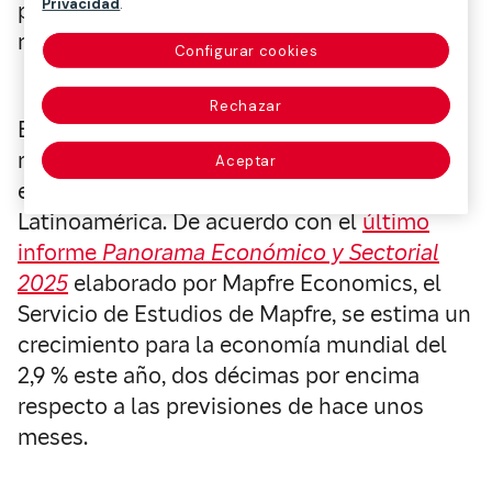
Privacidad
.
propuestas de valor que no cesan de captar
nuevas rondas de inversión.
Configurar cookies
Rechazar
Este contexto está intrínsicamente
relacionado con el crecimiento de la
Aceptar
economía mundial y, en concreto, de
Latinoamérica. De acuerdo con el
último
informe
Panorama Económico y Sectorial
2025
elaborado por Mapfre Economics, el
Servicio de Estudios de Mapfre, se estima un
crecimiento para la economía mundial del
2,9 % este año, dos décimas por encima
respecto a las previsiones de hace unos
meses.