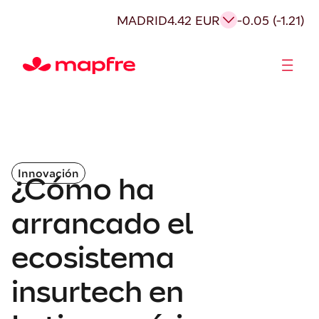
MADRID
4.42 EUR
-0.05 (-1.21)
Accionistas e Inversores
Innovación
¿Cómo ha
arrancado el
ecosistema
insurtech en