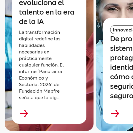
evoluciona el
talento en la era
de la IA
Innovac
La transformación
De pro
digital redefine las
habilidades
sistem
necesarias en
proteg
prácticamente
cualquier función. El
identi
informe `Panorama
cómo 
Económico y
Sectorial 2026´ de
seguri
Fundación Mapfre
seguro
señala que la dig...