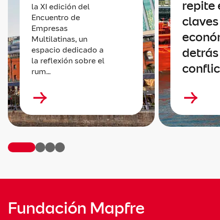
repite 
la XI edición del
Encuentro de
claves
Empresas
econó
Multilatinas, un
espacio dedicado a
detrás
la reflexión sobre el
confli
rum...
Fundación Mapfre