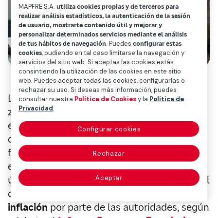
MAPFRE S.A.
utiliza cookies propias y de terceros para
realizar análisis estadísticos, la autenticación de la sesión
de usuario, mostrarte contenido útil y mejorar y
personalizar determinados servicios mediante el análisis
de tus hábitos de navegación
. Puedes
configurar estas
cookies
, pudiendo en tal caso limitarse la navegación y
servicios del sitio web. Si aceptas las cookies estás
consintiendo la utilización de las cookies en este sitio
web. Puedes aceptar todas las cookies, configurarlas o
rechazar su uso. Si deseas más información, puedes
La eficacia de
la política monetaria
en la
consultar nuestra
Política de Cookies
y la
Política de
Privacidad
.
zona euro y en otras economías avanzadas
está afrontando un nuevo desafío. Se trata
Configurar cookies
de la reaparición del patrón de consumo en
forma de
“
K
”
, una tendencia que, aunque no
Rechazar
es nueva, se ha consolidado durante los
Aceptar
últimos trimestres, lo que dificulta el control
de los precios y de las
expectativas de
inflación
por parte de las autoridades, según