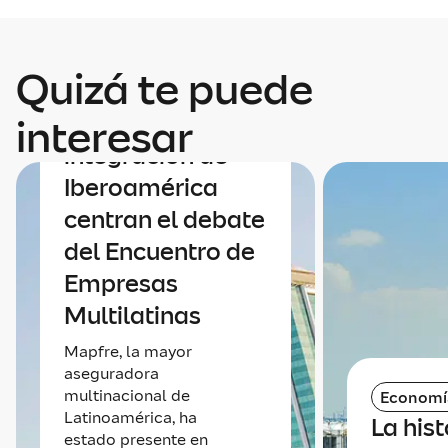
Quizá te puede
Economía
Economía e
interesar
integración de
Iberoamérica
centran el debate
del Encuentro de
Empresas
Multilatinas
Mapfre, la mayor
aseguradora
multinacional de
Economí
Latinoamérica, ha
La hist
estado presente en