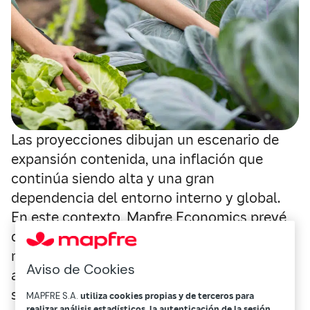
Las proyecciones dibujan un escenario de
expansión contenida, una inflación que
continúa siendo alta y una gran
dependencia del entorno interno y global.
En este contexto, Mapfre Economics prevé
que América Latina registre crecimientos
moderados del PIB con unas cifras cercanas
Aviso de Cookies
al 2,1 % en 2026 y al 2,4 % en 2027. Entre los
sectores con potencial de expansión se
MAPFRE S.A.
utiliza cookies propias y de terceros para
realizar análisis estadísticos, la autenticación de la sesión