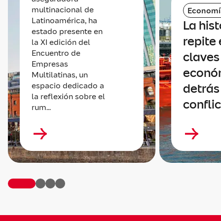
multinacional de
Economí
Latinoamérica, ha
La hist
estado presente en
repite 
la XI edición del
Encuentro de
claves
Empresas
econó
Multilatinas, un
espacio dedicado a
detrás
la reflexión sobre el
confli
rum...