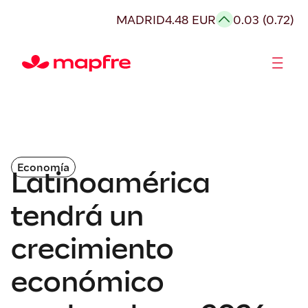
MADRID
4.48 EUR
0.03 (0.72)
Accionistas e Inversores
Economía
Latinoamérica
tendrá un
crecimiento
económico