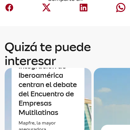
Quizá te puede
Economía
Economía e
interesar
integración de
Iberoamérica
centran el debate
del Encuentro de
Empresas
Multilatinas
Mapfre, la mayor
aseguradora