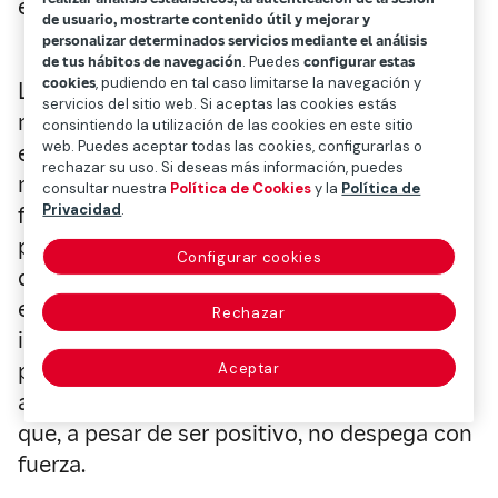
encuentra el seguro.
de usuario, mostrarte contenido útil y mejorar y
personalizar determinados servicios mediante el análisis
de tus hábitos de navegación
. Puedes
configurar estas
cookies
, pudiendo en tal caso limitarse la navegación y
Las perspectivas son favorables, aunque
servicios del sitio web. Si aceptas las cookies estás
modestas. América Latina seguirá creciendo
consintiendo la utilización de las cookies en este sitio
web. Puedes aceptar todas las cookies, configurarlas o
en los próximos años, pero con ritmos
rechazar su uso. Si deseas más información, puedes
moderados y condicionada por ciertos
consultar nuestra
Política de Cookies
y la
Política de
Privacidad
.
factores externos e internos que limitan su
potencial. Son las principales conclusiones
Configurar cookies
del
Panorama Económico y Sectorial 2026
,
elaborado por Mapfre Economics. La
Rechazar
incertidumbre global, la inflación
persistente y las tensiones geopolíticas
Aceptar
aparecen como amenazas al crecimiento,
que, a pesar de ser positivo, no despega con
fuerza.