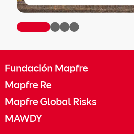
Fundación Mapfre
Mapfre Re
Mapfre Global Risks
MAWDY