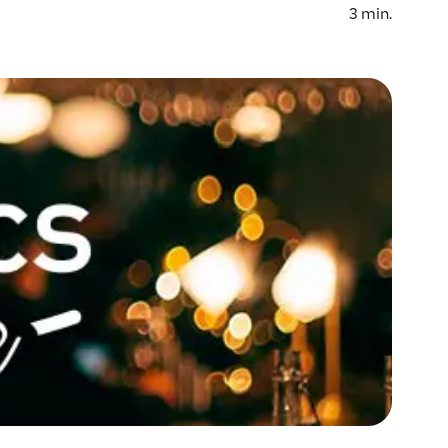
3
min.