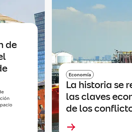
n de
el
de
Economía
La historia se r
de
las claves eco
ición
spacio
de los conflict