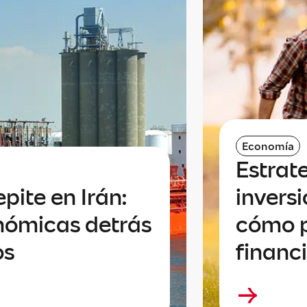
Economía
Estrat
epite en Irán:
invers
nómicas detrás
cómo p
os
financ