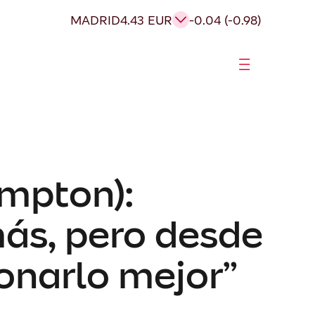
MADRID
4.43 EUR
-0.04 (-0.98)
ampton):
ás, pero desde
onarlo mejor”