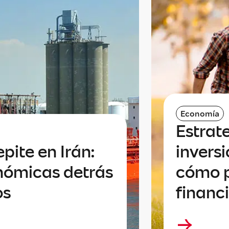
Economía
Estrat
epite en Irán:
invers
nómicas detrás
cómo p
os
financ