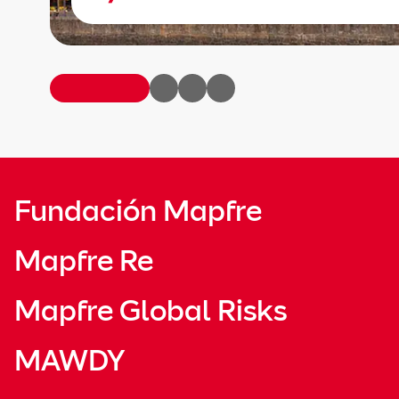
Fundación Mapfre
Mapfre Re
Mapfre Global Risks
MAWDY