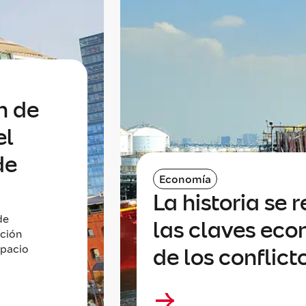
n de
el
de
Economía
La historia se r
de
las claves eco
ición
spacio
de los conflict