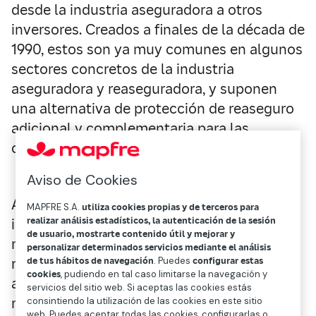
desde la industria aseguradora a otros
inversores. Creados a finales de la década de
1990, estos son ya muy comunes en algunos
sectores concretos de la industria
aseguradora y reaseguradora, y suponen
una alternativa de protección de reaseguro
adicional y complementaria para las
compañías de seguros.
Aviso de Cookies
Además, se trata de una opción de inversión
MAPFRE S.A.
utiliza cookies propias y de terceros para
realizar análisis estadísticos, la autenticación de la sesión
interesante para grandes inversores de los
de usuario, mostrarte contenido útil y mejorar y
mercados de capitales, quienes – sin
personalizar determinados servicios mediante el análisis
de tus hábitos de navegación
. Puedes
configurar estas
necesidad de establecer un vehículo
cookies
, pudiendo en tal caso limitarse la navegación y
asegurador – pueden obtener unos
servicios del sitio web. Si aceptas las cookies estás
rendimientos atractivos.
consintiendo la utilización de las cookies en este sitio
web. Puedes aceptar todas las cookies, configurarlas o