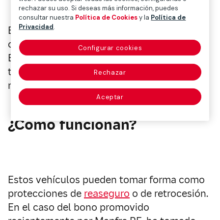
rechazar su uso. Si deseas más información, puedes
consultar nuestra
Política de Cookies
y la
Política de
Privacidad
.
En el caso concreto de este bono, se está
cubriendo el crecimiento de una cartera de
Configurar cookies
Estados Unidos ligada a tormentas
tropicales y huracanes extremos en la
Rechazar
región.
Aceptar
¿Cómo funcionan?
Estos vehículos pueden tomar forma como
protecciones de
reaseguro
o de retrocesión.
En el caso del bono promovido