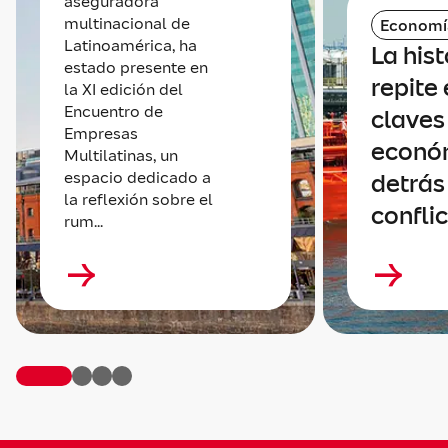
aseguradora
multinacional de
Economí
Latinoamérica, ha
La hist
estado presente en
repite 
la XI edición del
Encuentro de
claves
Empresas
econó
Multilatinas, un
espacio dedicado a
detrás
la reflexión sobre el
confli
rum...