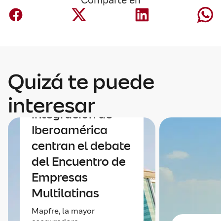
Comparte en
Quizá te puede
Economía
Economía e
interesar
integración de
Iberoamérica
centran el debate
del Encuentro de
Empresas
Multilatinas
Mapfre, la mayor