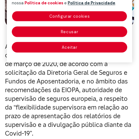
nossa
Política de cookies
e
Política de Privacidade
.
Configurar cookies
Recusar
A Mapfre realizou uma atualização no
Aceitar
cálculo de sua posição de Solvência II em 31
de março de 2020, de acordo com a
solicitação da Diretoria Geral de Seguros e
Fundos de Aposentadoria, e no âmbito das
recomendações da EIOPA, autoridade de
supervisão de seguros europeia, a respeito
da “flexibilidade supervisora em relação ao
prazo de apresentação dos relatórios de
supervisão e a divulgação pública diante da
Covid-19”.