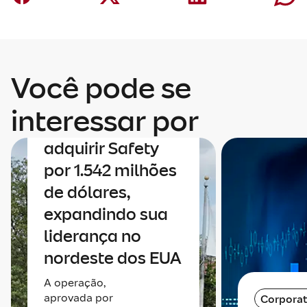
Você pode se
Corporativo
A Mapfre anuncia
interessar por
um acordo para
adquirir Safety
por 1.542 milhões
de dólares,
expandindo sua
liderança no
nordeste dos EUA
A operação,
aprovada por
Corporat