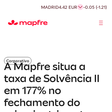
MADRID
4.42 EUR
-0.05 (-1.21)
Acionistas e Investidores
Governança Corporativa
Corporativo
A Mapfre situa a
taxa de Solvência II
em 177% no
fechamento do