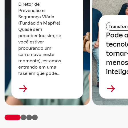
Diretor de
Prevenção e
Segurança Viária
(Fundación Mapfre)
Transfo
Quase sem
Pode 
perceber (ou sim, se
você estiver
tecnol
procurando um
tornar
carro novo neste
momento), estamos
meno
entrando em uma
inteli
fase em que pode...