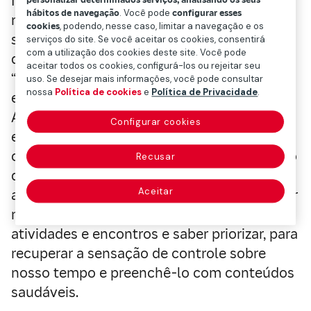
Neste contexto, a prevenção é ainda mais
hábitos de navegação
. Você pode
configurar esses
necessária. Para criar hábitos digitais
cookies
, podendo, nesse caso, limitar a navegação e os
saudáveis, Gabriela Paoli enfatiza a gestão
serviços do site. Se você aceitar os cookies, consentirá
com a utilização dos cookies deste site. Você pode
do tempo e propõe que o leitor elabore uma
aceitar todos os cookies, configurá-los ou rejeitar seu
“auditoria pessoal para analisar a que coisas
uso. Se desejar mais informações, você pode consultar
nossa
Política de cookies
e
Política de Privacidade
.
estamos dedicando nosso tempo valioso.
Assim, podemos estar conscientes de que
Configurar cookies
existe um problema e, com essa
consciência, devemos estabelecer um plano
Recusar
de ação”, explica. Um plano que consiste em
Aceitar
aplicar diferentes estratégias, como reservar
momentos para se desconectar, planejar
atividades e encontros e saber priorizar, para
recuperar a sensação de controle sobre
nosso tempo e preenchê-lo com conteúdos
saudáveis.