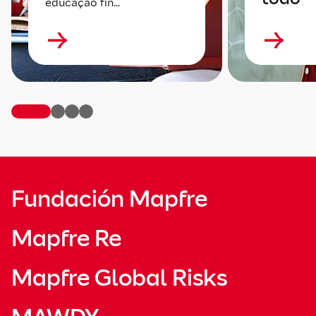
educação fin...
Fundación Mapfre
Mapfre Re
Mapfre Global Risks