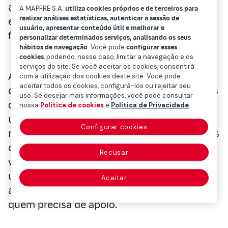
anos parecia restrita a casos muito
A MAPFRE S.A.
utiliza cookies próprios e de terceiros para
realizar análises estatísticas, autenticar a sessão de
específicos, hoje faz parte de uma nova
usuário, apresentar conteúdo útil e melhorar e
forma de entender a solidariedade.
personalizar determinados serviços, analisando os seus
hábitos de navegação
. Você pode
configurar esses
cookies
, podendo, nesse caso, limitar a navegação e os
serviços do site. Se você aceitar os cookies, consentirá
A pandemia da COVID-19 representou um
com a utilização dos cookies deste site. Você pode
aceitar todos os cookies, configurá-los ou rejeitar seu
divisor de águas em quase todos os âmbitos
uso. Se desejar mais informações, você pode consultar
de nossa vida cotidiana. Foi, curiosamente,
nossa
Política de cookies
e
Política de Privacidade
.
um período em que a ajuda foi mais
Configurar cookies
necessária e, simultaneamente, um dos mais
complexos para oferecê-la. Por isso, o
Recusar
voluntariado encontrou no ambiente digital
uma alternativa de ação estável, capaz de
Aceitar
aproximar quem que quer contribuir com
quem precisa de apoio.