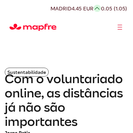
MADRID
4.45 EUR
0.05 (1.05)
Acionistas e Investidores
Governança Corporativa
Sustentabilidade
Com o voluntariado
online, as distâncias
já não são
importantes
Jorge Ratia