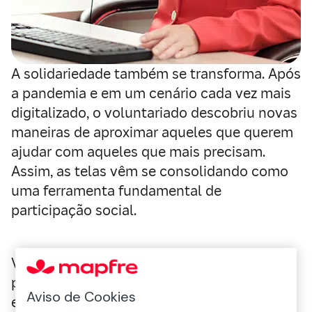
A solidariedade também se transforma. Após
a pandemia e em um cenário cada vez mais
digitalizado, o voluntariado descobriu novas
maneiras de aproximar aqueles que querem
ajudar com aqueles que mais precisam.
Assim, as telas vêm se consolidando como
uma ferramenta fundamental de
participação social.
Você consegue se imaginar ajudando outras
pessoas, independentemente de onde
Aviso de Cookies
estiver? Essa possibilidade, que até poucos