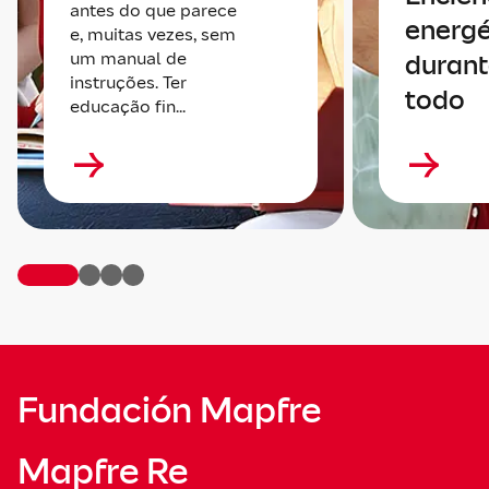
antes do que parece
energé
e, muitas vezes, sem
um manual de
durant
instruções. Ter
todo
educação fin...
Fundación Mapfre
Mapfre Re