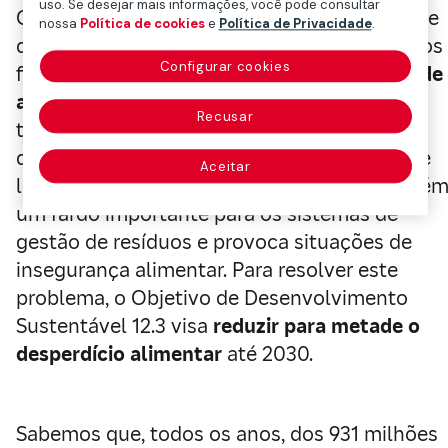
uso. Se desejar mais informações, você pode consultar
O primeiro relatório da ONU sobre o índice de
nossa
Política de cookies
e
Política de Privacidade
.
desperdício alimentar estima que são jogados
Configurar cookies
fora
anualmente 931 milhões de toneladas de
alimentos
, dos quais quase 570 milhões de
Recusar
toneladas são produzidas em casa. O
desperdício de alimentos está estreitamente
Aceitar
ligado à crise climática, mas constitui també
um fardo importante para os sistemas de
gestão de resíduos e provoca situações de
insegurança alimentar. Para resolver este
problema, o Objetivo de Desenvolvimento
Sustentável 12.3 visa
reduzir para metade o
desperdício alimentar
até 2030.
Sabemos que, todos os anos, dos 931 milhões