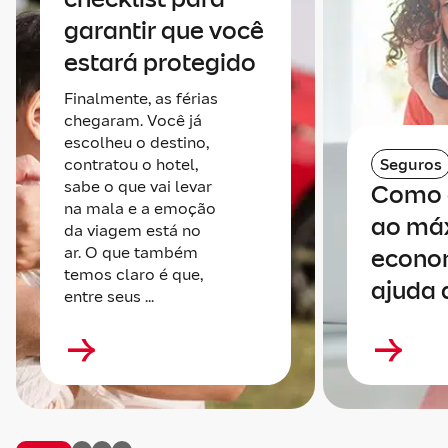
garantir que você
estará protegido
Finalmente, as férias
chegaram. Você já
escolheu o destino,
contratou o hotel,
Seguros
sabe o que vai levar
Como 
na mala e a emoção
ao má
da viagem está no
ar. O que também
econo
temos claro é que,
ajuda 
entre seus ...