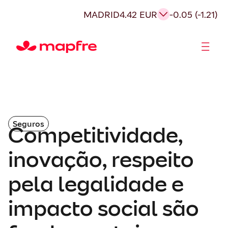
MADRID
4.42 EUR
-0.05 (-1.21)
Acionistas e Investidores
Governança Corporativa
Seguros
Competitividade,
inovação, respeito
pela legalidade e
impacto social são