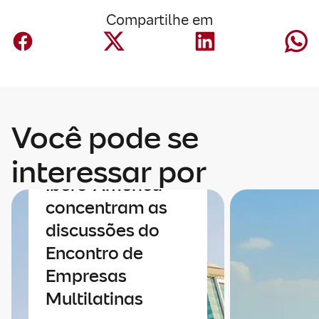
Compartilhe em
Economia
Você pode se
Economia e
integração da
interessar por
Ibero-América
concentram as
discussões do
Encontro de
Empresas
Multilatinas