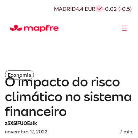
MADRID
4.4 EUR
-0.02 (-0.5)
Acionistas e Investidores
Governança Corporativa
Economia
O impacto do risco
climático no sistema
financeiro
z5XSiFUOEaIk
novembro 17, 2022
7
min.