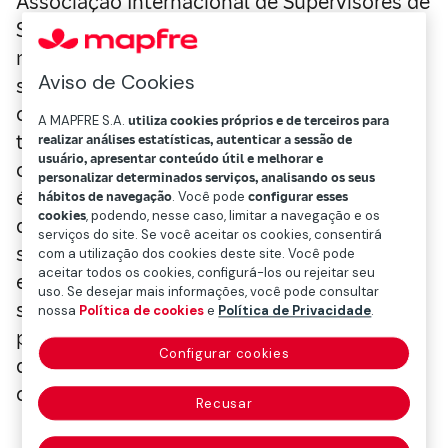
Associação Internacional de Supervisores de
Seguros, publicado em 2021, aponta que
mais de 35% dos ativos de investimento das
Aviso de Cookies
seguradoras (incluídas as ações e a dívida
corporativa, os empréstimos e hipotecas, os
A MAPFRE S.A.
utiliza cookies próprios e de terceiros para
títulos soberanos e imóveis) podem ser
realizar análises estatísticas, autenticar a sessão de
usuário, apresentar conteúdo útil e melhorar e
considerados “relevantes para o clima”, isto
personalizar determinados serviços, analisando os seus
é, expostos aos riscos climáticos. A maioria
hábitos de navegação
. Você pode
configurar esses
cookies
, podendo, nesse caso, limitar a navegação e os
deles está relacionado a contrapartes nos
serviços do site. Se você aceitar os cookies, consentirá
setores de habitação e intensivos em
com a utilização dos cookies deste site. Você pode
aceitar todos os cookies, configurá-los ou rejeitar seu
energia. Ainda, o órgão indica que as
uso. Se desejar mais informações, você pode consultar
seguradoras estão duplamente expostas,
nossa
Política de cookies
e
Política de Privacidade
.
porque assinam riscos e investem em ativos
Configurar cookies
que poderiam ser afetados pela mudança
climática.
Recusar