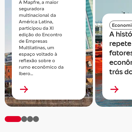
A Mapfre, a maior
seguradora
multinacional da
América Latina,
Economi
participou da XI
A histó
edição do Encontro
de Empresas
repete 
Multilatinas, um
fatore
espaço voltado à
reflexão sobre o
econô
rumo econômico da
trás do
Ibero...