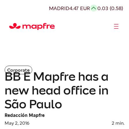
MADRID
4.47 EUR
0.03 (0.58)
Shareholders and investors
Corporate
BB E Mapfre has a
new head office in
São Paulo
Redacción Mapfre
May 2, 2016
2
min.