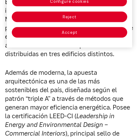
El compromiso con la sostenibilidad que
Configure cookies
impera en las acciones del GRUPO BB
Reject
Mapfre está presente también en el nuevo
proyecto del edificio de São Paulo, al cual se
Accept
están transfiriendo todas las unidades
administrativas de la compañía antes
distribuidas en tres edificios distintos.
Además de moderna, la apuesta
arquitectónica es una de las más
sostenibles del país, diseñada según el
patrón “triple A” a través de métodos que
generan mayor eficiencia energética. Posee
la certificación LEED-CI (
Leadership in
Energy and Environmental Design –
Commercial Interiors
), principal sello de