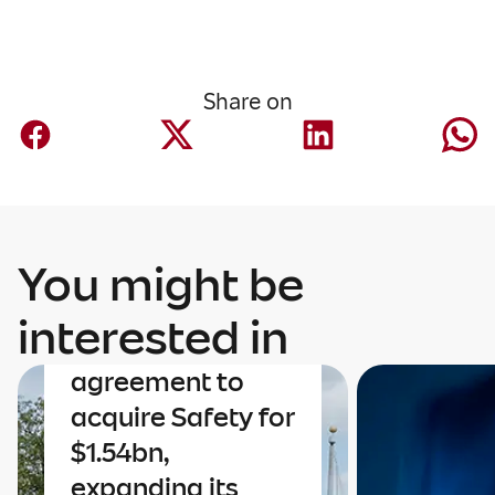
Share on
You might be
Corporate
Mapfre
interested in
announces an
agreement to
acquire Safety for
$1.54bn,
expanding its