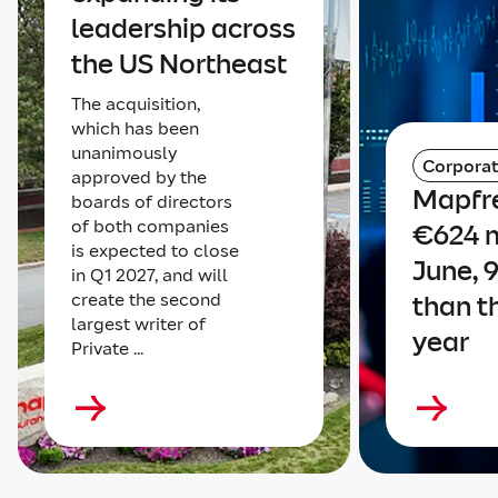
leadership across
the US Northeast
The acquisition,
which has been
unanimously
Corpora
approved by the
Mapfre
boards of directors
of both companies
€624 m
is expected to close
June, 
in Q1 2027, and will
create the second
than t
largest writer of
year
Private ...