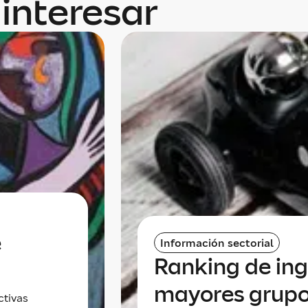
interesar
e
Información sectorial
Ranking de ing
mayores grup
ctivas