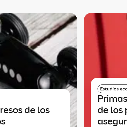
Estudios ec
Primas
resos de los
de los
os
asegur