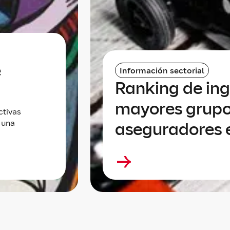
e
Información sectorial
Ranking de ing
mayores grup
ctivas
 una
aseguradores 