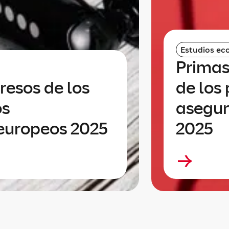
Estudios ec
Primas
resos de los
de los
os
asegur
europeos 2025
2025