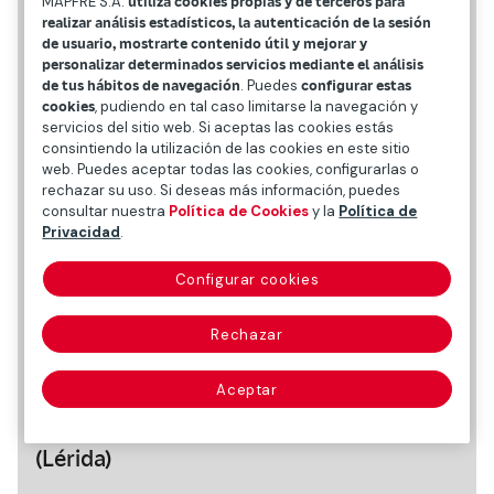
MAPFRE S.A.
utiliza cookies propias y de terceros para
realizar análisis estadísticos, la autenticación de la sesión
de usuario, mostrarte contenido útil y mejorar y
personalizar determinados servicios mediante el análisis
de tus hábitos de navegación
. Puedes
configurar estas
cookies
, pudiendo en tal caso limitarse la navegación y
servicios del sitio web. Si aceptas las cookies estás
consintiendo la utilización de las cookies en este sitio
web. Puedes aceptar todas las cookies, configurarlas o
rechazar su uso. Si deseas más información, puedes
consultar nuestra
Política de Cookies
y la
Política de
Privacidad
.
Configurar cookies
Datos personales
Rechazar
Fecha y lugar de nacimiento
Aceptar
20 de diciembre de 1970 en Tremp
(Lérida)