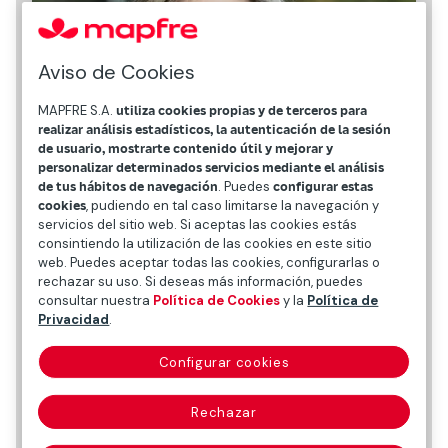
Aviso de Cookies
MAPFRE S.A.
utiliza cookies propias y de terceros para
realizar análisis estadísticos, la autenticación de la sesión
de usuario, mostrarte contenido útil y mejorar y
personalizar determinados servicios mediante el análisis
de tus hábitos de navegación
. Puedes
configurar estas
cookies
, pudiendo en tal caso limitarse la navegación y
servicios del sitio web. Si aceptas las cookies estás
consintiendo la utilización de las cookies en este sitio
web. Puedes aceptar todas las cookies, configurarlas o
rechazar su uso. Si deseas más información, puedes
consultar nuestra
Política de Cookies
y la
Política de
Privacidad
.
Datos personales
Configurar cookies
Fecha y lugar de nacimiento
Rechazar