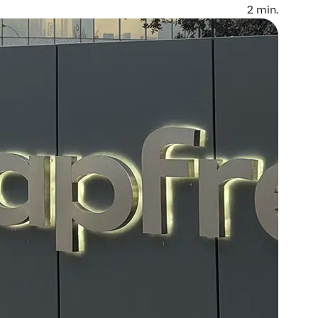
2
min.