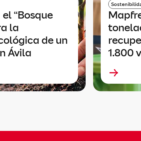
Sostenibilid
 el “Bosque
Mapfre
a la
tonela
cológica de un
recupe
en Ávila
1.800 