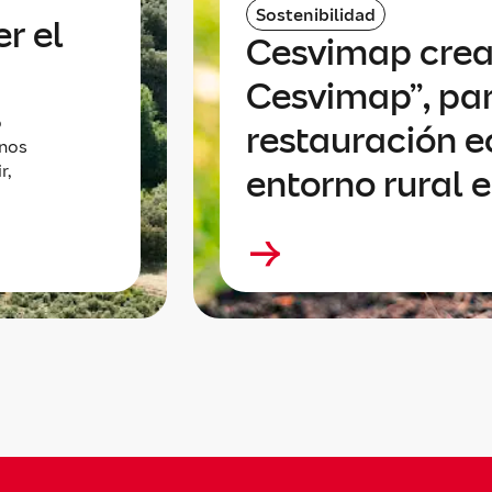
Sostenibilidad
r el
Cesvimap crea
Cesvimap”, par
o
restauración e
enos
r,
entorno rural 