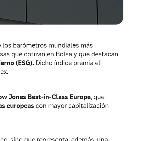
 los barómetros mundiales más
esas que cotizan en Bolsa y que destacan
ierno (ESG).
Dicho índice premia el
ex.
ow Jones Best-in-Class Europe
, que
as europeas
con mayor capitalización
co, sino que representa, además, una