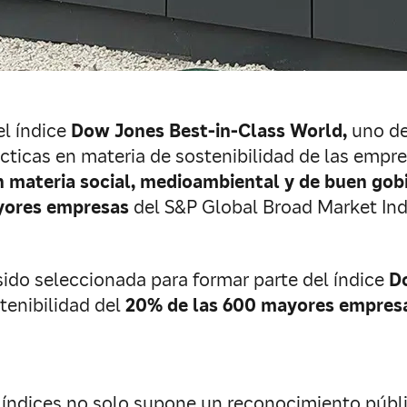
el índice
Dow Jones Best-in-Class World,
uno de
cticas en materia de sostenibilidad de las empr
materia social, medioambiental y de buen gob
yores empresas
del S&P Global Broad Market Ind
sido seleccionada para formar parte del índice
D
tenibilidad del
20% de las 600 mayores empres
 índices no solo supone un reconocimiento públi