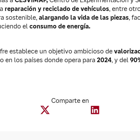
ias a
CESVIMAP,
Centro de Experimentación y Se
la
reparación y reciclado de vehículos
, entre ot
a sostenible,
alargando la vida de las piezas
, fa
duciendo el
consumo de energía.
re establece un objetivo ambicioso de
valoriza
o en los países donde opera para
2024
, y del
90%
Comparte en