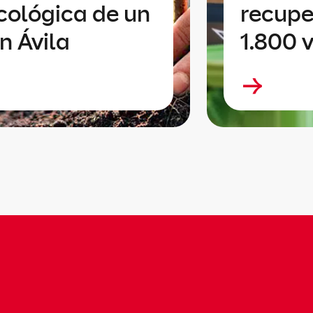
cológica de un
recupe
en Ávila
1.800 