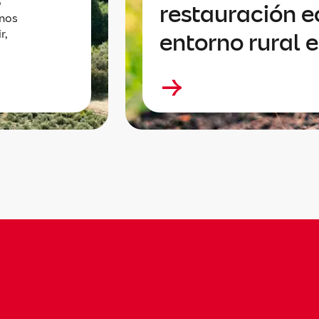
o
restauración e
enos
r,
entorno rural 