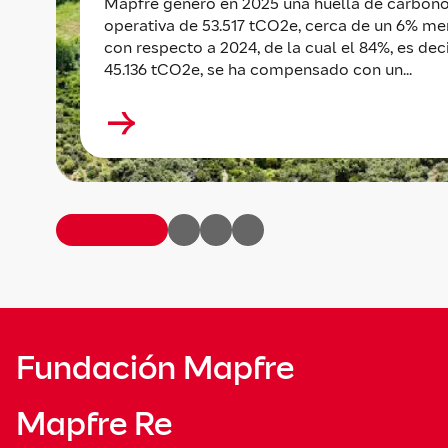
Mapfre generó en 2025 una huella de carbon
operativa de 53.517 tCO2e, cerca de un 6% m
con respecto a 2024, de la cual el 84%, es deci
45.136 tCO2e, se ha compensado con un...
Fundación Mapfre
Mapfre Re