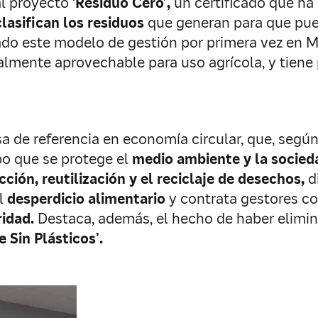
l proyecto ‘
Residuo Cero’,
un certificado que h
clasifican los residuos
que generan para que pu
do este modelo de gestión por primera vez en 
lmente aprovechable para uso agrícola, y tiene p
a de referencia en economía circular, que, según
o que se protege el
medio ambiente y la socied
cción,
reutilización y el reciclaje de desechos,
d
el
desperdicio alimentario
y contrata gestores c
ridad.
Destaca, además, el hecho de haber elimina
 Sin Plásticos’.