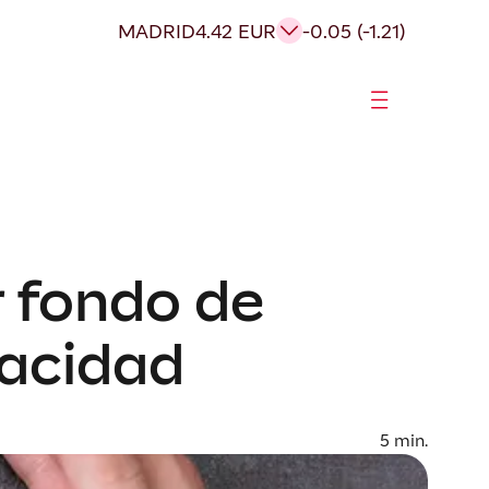
MADRID
4.42 EUR
-0.05 (-1.21)
r fondo de
pacidad
5
min.