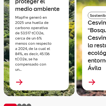
proteger el
medio ambiente
Sostenib
Mapfre generó en
Cesvim
2025 una huella de
carbono operativa
“Bosq
de 53.517 tCO2e,
Cesvim
cerca de un 6%
menos con respecto
la res
a 2024, de la cual el
ecológ
84%, es decir, 45.136
tCO2e, se ha
entorn
compensado con
Ávila
un...