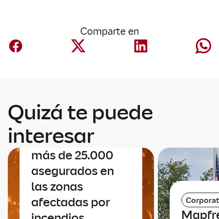
Comparte en
Quizá te puede
Negocio España
Mapfre contacta
interesar
uno a uno con sus
más de 25.000
asegurados en
las zonas
afectadas por
Corporat
Mapfr
incendios