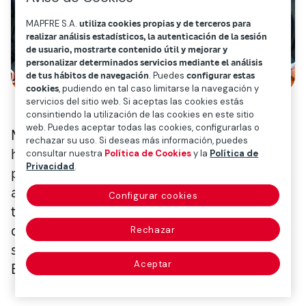
MAPFRE S.A.
utiliza cookies propias y de terceros para
realizar análisis estadísticos, la autenticación de la sesión
de usuario, mostrarte contenido útil y mejorar y
personalizar determinados servicios mediante el análisis
de tus hábitos de navegación
. Puedes
configurar estas
cookies
, pudiendo en tal caso limitarse la navegación y
servicios del sitio web. Si aceptas las cookies estás
consintiendo la utilización de las cookies en este sitio
web. Puedes aceptar todas las cookies, configurarlas o
Mapfre y la Cámara de Comercio de España
rechazar su uso. Si deseas más información, puedes
han firmado un acuerdo de colaboración
consultar nuestra
Política de Cookies
y la
Política de
Privacidad
.
para proporcionar a las pymes
asesoramiento, capacitación, apoyo
Configurar cookies
tecnológico e información, con el objetivo
de mejorar la competitividad y la
Rechazar
sostenibilidad del tejido empresarial en
Aceptar
España.