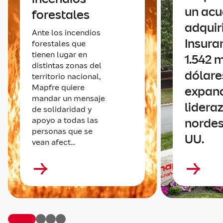
un acu
forestales
adquir
Ante los incendios
Insura
forestales que
tienen lugar en
1.542 
distintas zonas del
dólare
territorio nacional,
Mapfre quiere
expan
mandar un mensaje
lidera
de solidaridad y
apoyo a todas las
nordes
personas que se
UU.
vean afect...