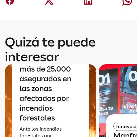
Quizá te puede
Negocio España
Mapfre contacta
interesar
uno a uno con sus
más de 25.000
asegurados en
las zonas
afectadas por
incendios
forestales
Innovac
Ante los incendios
Mapfr
forestales que