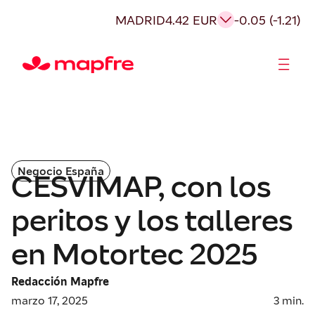
MADRID
4.42 EUR
-0.05 (-1.21)
Accionistas e Inversores
Negocio España
CESVIMAP, con los
peritos y los talleres
en Motortec 2025
Redacción Mapfre
marzo 17, 2025
3
min.