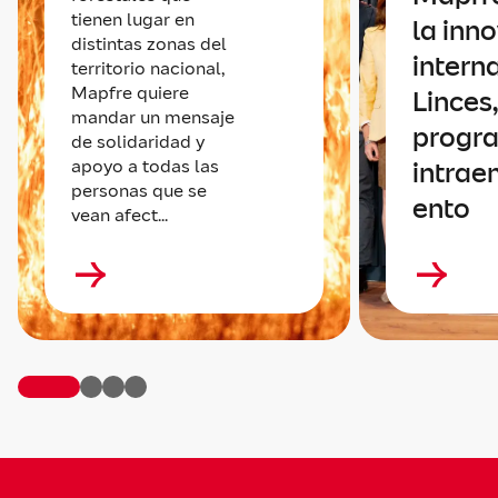
tienen lugar en
la inn
distintas zonas del
intern
territorio nacional,
Mapfre quiere
Linces,
mandar un mensaje
progr
de solidaridad y
apoyo a todas las
intrae
personas que se
ento
vean afect...