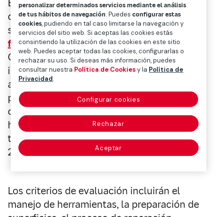
En Motortec, además, CESVIMAP aporta al
personalizar determinados servicios mediante el análisis
de tus hábitos de navegación
. Puedes
configurar estas
carácter divulgativo de la feria un
cookies
, pudiendo en tal caso limitarse la navegación y
sorprendente
concurso de reparación de
servicios del sitio web. Si aceptas las cookies estás
faros
, con la colaboración de Prima Ibérica.
consintiendo la utilización de las cookies en este sitio
web. Puedes aceptar todas las cookies, configurarlas o
Con esta iniciativa se quiere destacar la
rechazar su uso. Si deseas más información, puedes
importancia de la reparación de faros,
consultar nuestra
Política de Cookies
y la
Política de
Privacidad
.
actividad esencial para la sostenibilidad y la
protección del medioambiente. Este
Configurar cookies
concurso se celebrará el 25 de abril, en
horario de 10:30 a 13:30 horas; está abierto a
Rechazar
todos los visitantes de la Feria Motortec
Aceptar
2025.
Los criterios de evaluación incluirán el
manejo de herramientas, la preparación de