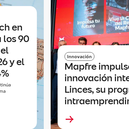
ech en
 los 90
 el
Innovación
6 y el
Mapfre impuls
14%
innovación int
tinúa
Linces, su pro
ima
intraemprend