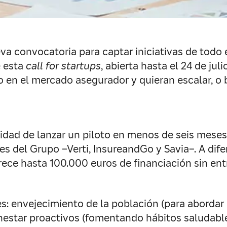
a convocatoria para captar iniciativas de todo 
e esta
call for startups
, abierta hasta el 24 de jul
en el mercado asegurador y quieran escalar, o b
ilidad de lanzar un piloto en menos de seis mese
les del Grupo –Verti, InsureandGo y Savia–. A di
ece hasta 100.000 euros de financiación sin entr
les: envejecimiento de la población (para abord
bienestar proactivos (fomentando hábitos saludab