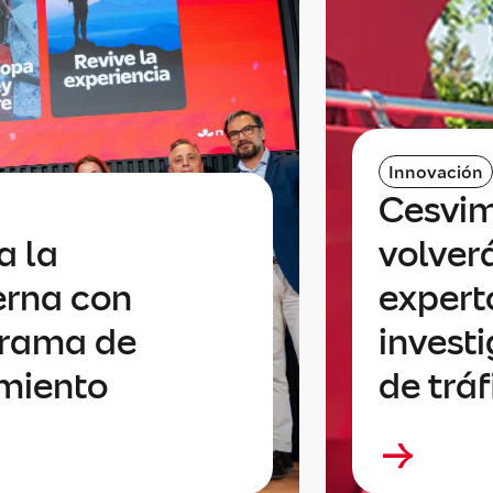
Innovación
Cesvim
a la
volverá
erna con
expert
grama de
invest
imiento
de tráf