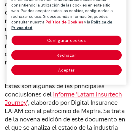
capital
o de capital riesgo, el número
total
consintiendo la utilización de las cookies en este sitio
web. Puedes aceptar todas las cookies, configurarlas o
de
startups
del ecosistema
insurtech
en la
rechazar su uso. Si deseas más información, puedes
región se sitúa en 502
, lo que se traduce en
consultar nuestra
Política de Cookies
y la
Política de
Privacidad
.
un crecimiento del 5% durante 2024.
Teniendo en cuenta que la tasa de
Configurar cookies
mortalidad ha sido del 9,4%, el crecimiento
orgánico se sitúa en un +15% anual, con 70
Rechazar
nuevas
insurtech
.
Aceptar
Estas son algunas de las principales
conclusiones del
informe ‘Latam Insurtech
Journey
’, elaborado por Digital Insurance
LATAM con el patrocinio de Mapfre. Se trata
de la novena edición de este documento en
el que se analiza el estado de la industria