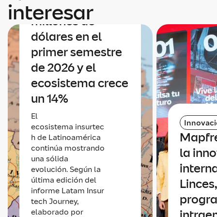
alcanza los 90
interesar
millones de
dólares en el
primer semestre
de 2026 y el
ecosistema crece
un 14%
El
Innovac
ecosistema insurtec
Mapfr
h de Latinoamérica
continúa mostrando
la inn
una sólida
intern
evolución. Según la
última edición del
Linces,
informe Latam Insur
progr
tech Journey,
elaborado por
intrae