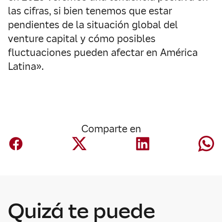
las cifras, si bien tenemos que estar
pendientes de la situación global del
venture capital y cómo posibles
fluctuaciones pueden afectar en América
Latina».
Comparte en
Innovación
La financiación in
surtech en
Quizá te puede
Latinoamérica