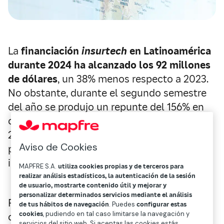
La
financiación
insurtech
en Latinoamérica
durante 2024 ha alcanzado los 92 millones
de dólares
, un 38% menos respecto a 2023.
No obstante, durante el segundo semestre
del año se produjo un repunte del 156% en
comparación con el primer semestre de
2024, lo que denota unas perspectivas
Aviso de Cookies
positivas para 2025 y la existencia del
interés de los inversores por la región.
MAPFRE S.A.
utiliza cookies propias y de terceros para
realizar análisis estadísticos, la autenticación de la sesión
de usuario, mostrarte contenido útil y mejorar y
personalizar determinados servicios mediante el análisis
Pese a este contexto de baja inversión en el
de tus hábitos de navegación
. Puedes
configurar estas
cookies
, pudiendo en tal caso limitarse la navegación y
cómputo anual de la inversión
venture
servicios del sitio web. Si aceptas las cookies estás