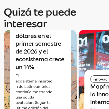
surtech en
Quizá te puede
Latinoamérica
alcanza los 90
interesar
millones de
dólares en el
primer semestre
de 2026 y el
ecosistema crece
un 14%
El
Innovac
ecosistema insurtec
Mapfr
h de Latinoamérica
continúa mostrando
la inn
una sólida
intern
evolución. Según la
última edición del