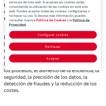
servicios del sitio web. Si aceptas las cookies estás
bloques que permite la transferencia de
consintiendo la utilización de las cookies en este sitio
riesgos facultativos dentro de una red de
web. Puedes aceptar todas las cookies, configurarlas o
rechazar su uso. Si deseas más información, puedes
entidades.
consultar nuestra
Política de Cookies
y la
Política de
Privacidad
.
Configurar cookies
Durante mucho tiempo,
la
cadena
de
bloques
se ha presentado
Rechazar
como una tecnología revolucionaria con la
capacidad de transformar el ecosistema de
Aceptar
los seguros mediante la automatización de
los procesos, el aumento de la eficiencia, la
seguridad, la precisión de los datos, la
detección de fraudes y la reducción de los
costes.