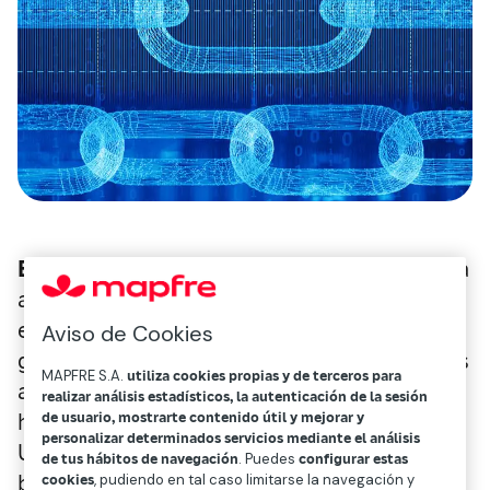
Eurapco
, una alianza estratégica que integra
a las ocho principales mutualidades
europeas, y
B3i Services AG
, una iniciativa
Aviso de Cookies
global puesta en marcha por el sector de las
MAPFRE S.A.
utiliza cookies propias y de terceros para
aseguradoras en la que Mapfre RE participa,
realizar análisis estadísticos, la autenticación de la sesión
de usuario, mostrarte contenido útil y mejorar y
han anunciado el lanzamiento de Eurapco
personalizar determinados servicios mediante el análisis
Unity, la primera solución operativa global
de tus hábitos de navegación
. Puedes
configurar estas
basada en una infraestructura de cadena de
cookies
, pudiendo en tal caso limitarse la navegación y