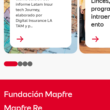
Linces,
informe Latam Insur
progr
tech Journey,
elaborado por
intrae
Digital Insurance LA
ento
TAM y p...
Fundación Mapfre
Mapfre Re