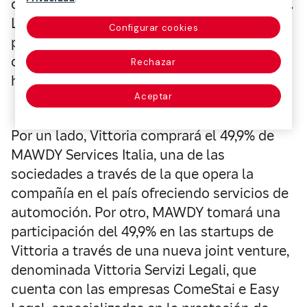
convertirse en líderes de servicios en el país.
Los niveles de calidad del servicio prestado
Configurar cookies
por las aseguradoras son un elemento
crítico de la valoración que los clientes
Rechazar
hacen de su relación.
Aceptar
Por un lado, Vittoria comprará el 49,9% de
MAWDY Services Italia, una de las
sociedades a través de la que opera la
compañía en el país ofreciendo servicios de
automoción. Por otro, MAWDY tomará una
participación del 49,9% en las startups de
Vittoria a través de una nueva joint venture,
denominada Vittoria Servizi Legali, que
cuenta con las empresas ComeStai e Easy