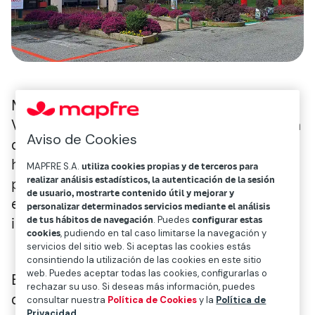
MAWDY, filial de asistencia de Mapfre, y
Vittoria Assicurazioni, la octava aseguradora
Aviso de Cookies
de Italia por volumen de primas en No Vida,
han firmado una gran alianza para la
MAPFRE S.A.
utiliza cookies propias y de terceros para
realizar análisis estadísticos, la autenticación de la sesión
prestación de servicios en Italia, ampliando
de usuario, mostrarte contenido útil y mejorar y
el alcance del acuerdo comercial que
personalizar determinados servicios mediante el análisis
de tus hábitos de navegación
. Puedes
configurar estas
iniciaron en 2011.
cookies
, pudiendo en tal caso limitarse la navegación y
servicios del sitio web. Si aceptas las cookies estás
consintiendo la utilización de las cookies en este sitio
web. Puedes aceptar todas las cookies, configurarlas o
En concreto, la alianza se ejecutará a través
rechazar su uso. Si deseas más información, puedes
de varias operaciones enfocadas a
consultar nuestra
Política de Cookies
y la
Política de
Privacidad
.