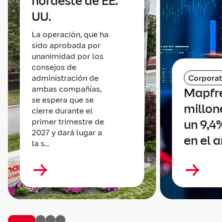
nordeste de EE.
UU.
La operación, que ha
sido aprobada por
unanimidad por los
consejos de
administración de
Corporat
ambas compañías,
Mapfr
se espera que se
millone
cierre durante el
primer trimestre de
un 9,4
2027 y dará lugar a
en el 
la s...