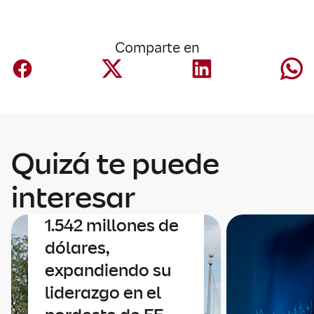
Comparte en
Corporativo
Mapfre anuncia
Quizá te puede
un acuerdo para
adquirir Safety
interesar
Insurance por
1.542 millones de
dólares,
expandiendo su
liderazgo en el