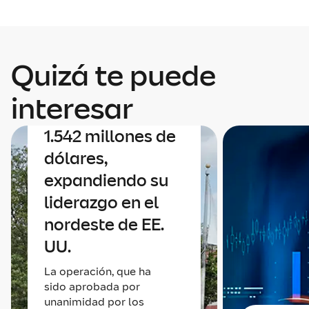
Corporativo
Mapfre anuncia
Quizá te puede
un acuerdo para
adquirir Safety
interesar
Insurance por
1.542 millones de
dólares,
expandiendo su
liderazgo en el
nordeste de EE.
UU.
La operación, que ha
sido aprobada por
unanimidad por los