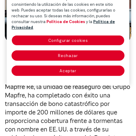
consintiendo la utilización de las cookies en este sitio
web. Puedes aceptar todas las cookies, configurarlas o
rechazar su uso. Si deseas más información, puedes
consultar nuestra
Política de Cookies
y la
Política de
Privacidad
.
Configurar cookies
La operación permite reforzar la
protección frente a huracanes en
Rechazar
EE.
UU.
Aceptar
Mapfre Re, la unidad de reaseguro del Grupo
Mapfre, ha completado con éxito una
transacción de bono catastrófico por
importe de 200 millones de dólares que
proporciona cobertura frente a tormentas
con nombre en EE. UU. a través de su