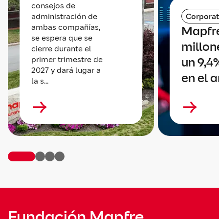
consejos de
administración de
Corporat
ambas compañías,
Mapfr
se espera que se
millone
cierre durante el
primer trimestre de
un 9,4
2027 y dará lugar a
en el 
la s...
Fundación Mapfre