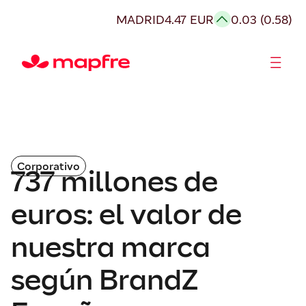
MADRID
4.47 EUR
0.03 (0.58)
Accionistas e Inversores
Corporativo
737 millones de
euros: el valor de
nuestra marca
según BrandZ