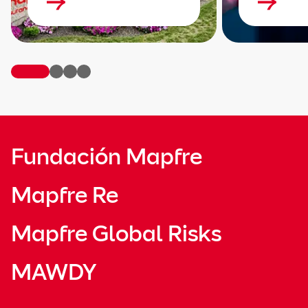
Fundación Mapfre
Mapfre Re
Mapfre Global Risks
MAWDY