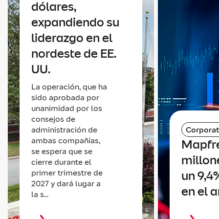
dólares,
expandiendo su
liderazgo en el
nordeste de EE.
UU.
La operación, que ha
sido aprobada por
unanimidad por los
consejos de
administración de
Corporat
ambas compañías,
Mapfr
se espera que se
millone
cierre durante el
primer trimestre de
un 9,4
2027 y dará lugar a
en el 
la s...