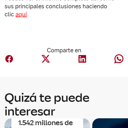
sus principales conclusiones haciendo
clic
aquí
Comparte en
Corporativo
Mapfre anuncia
Quizá te puede
un acuerdo para
adquirir Safety
interesar
Insurance por
1.542 millones de