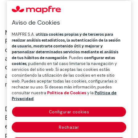
Aviso de Cookies
Mapfre se ha situado como líder del “Brand
MAPFRE S.A.
utiliza cookies propias y de terceros para
Reality Index 17’”, informe realizado por las
realizar análisis estadísticos, la autenticación de la sesión
de usuario, mostrarte contenido útil y mejorar y
consultoras Brandward y Hamilton que ha
personalizar determinados servicios mediante el análisis
analizado 63 de las principales compañías
de tus hábitos de navegación
. Puedes
configurar estas
cookies
, pudiendo en tal caso limitarse la navegación y
que operan en España para determinar qué
servicios del sitio web. Si aceptas las cookies estás
aspectos de las empresas guardan más
consintiendo la utilización de las cookies en este sitio
web. Puedes aceptar todas las cookies, configurarlas o
relación con la realidad.
rechazar su uso. Si deseas más información, puedes
consultar nuestra
Política de Cookies
y la
Política de
Privacidad
.
De las principales enseñas que operan en
Configurar cookies
España, el estudio sitúa a Mapfre como
empresa española más coherente (distancia
Rechazar
percibida por el consumidor entre lo que las