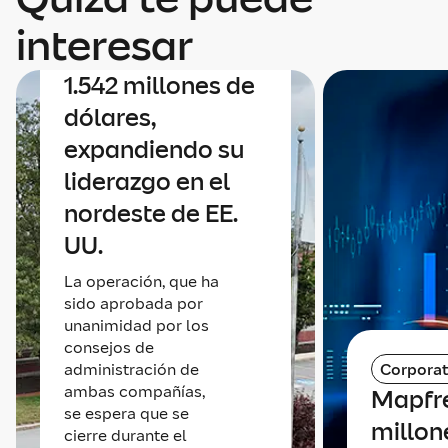
adquirir Safety
interesar
Insurance por
1.542 millones de
dólares,
expandiendo su
liderazgo en el
nordeste de EE.
UU.
La operación, que ha
sido aprobada por
unanimidad por los
consejos de
administración de
Corporat
ambas compañías,
Mapfr
se espera que se
millone
cierre durante el